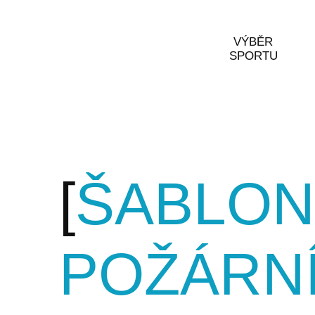
VÝBĚR
SPORTU
ŠABLON
POŽÁRN