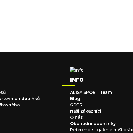
INFO
esů
ALISY SPORT Team
ortovních doplňků
Blog
štovného
GDPR
Naši zákazníci
O nás
Obchodní podmínky
Reference - galerie naší prá