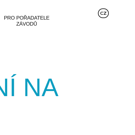
EN
CZ
DE
PRO POŘADATELE
ZÁVODŮ
Í NA