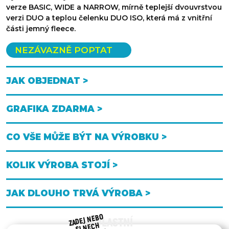
verze BASIC, WIDE a NARROW, mírně teplejší dvouvrstvou
verzi DUO a teplou čelenku DUO ISO, která má z vnitřní
části jemný fleece.
NEZÁVAZNĚ POPTAT
JAK OBJEDNAT >
GRAFIKA ZDARMA >
CO VŠE MŮŽE BÝT NA VÝROBKU >
KOLIK VÝROBA STOJÍ >
JAK DLOUHO TRVÁ VÝROBA >
ZADEJ NEBO
VLASTNÍ
SI NECH