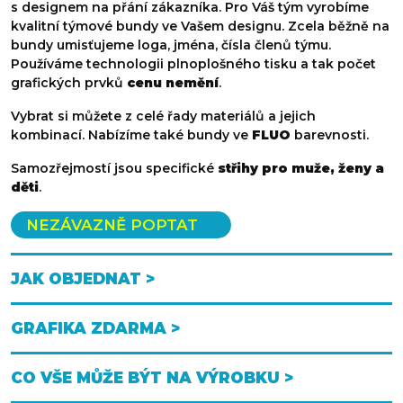
s designem na přání zákazníka. Pro Váš tým vyrobíme
kvalitní týmové bundy ve Vašem designu. Zcela běžně na
bundy umisťujeme loga, jména, čísla členů týmu.
Používáme technologii plnoplošného tisku a tak počet
grafických prvků
cenu nemění
.
Vybrat si můžete z celé řady materiálů a jejich
kombinací. Nabízíme také bundy ve
FLUO
barevnosti.
Samozřejmostí jsou specifické
střihy pro muže, ženy a
děti
.
NEZÁVAZNĚ POPTAT
JAK OBJEDNAT >
GRAFIKA ZDARMA >
CO VŠE MŮŽE BÝT NA VÝROBKU >