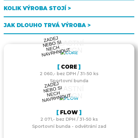
KOLIK VÝROBA STOJÍ >
JAK DLOUHO TRVÁ VÝROBA >
ZA
DEJ
NEB
NE
C
NAV
R
H
N
O
VLASTNÍ
O SI
H
DESIGN
UT
CORE
2 060,- bez DPH / 31-50 ks
Sportovní bunda
ZA
DEJ
NEB
NE
C
NAV
R
H
N
O
VLASTNÍ
O SI
H
DESIGN
UT
FLOW
2 071,- bez DPH / 31-50 ks
Sportovní bunda - odvětrání zad