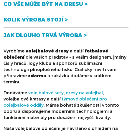
CO VŠE MŮŽE BÝT NA DRESU >
KOLIK VÝROBA STOJÍ >
ČELENKY
ČEPICE
JAK DLOUHO TRVÁ VÝROBA >
Vyrobíme
volejbalové dresy
a další
fotbalové
oblečení
dle vašich představ - s vaším designem, jmény,
čísly hráčů, logy klubu a sponzorů sublimační
technologií plnoplošného tisku. Grafický návrh vám
NÁKRČNÍKY
SPORTOVNÍ VAKY
připravíme
zdarma
a zakázku dodáme v krátkém
termínu.
Dodáváme
volejbalové sety
,
dresy na volejbal
,
volejbalové kraťasy a další
týmové oblečení pro
colejbalové oddíly
. Máme bohaté zkušenosti v tomto
oboru a disponujeme moderními technologiemi a
funkčními materiály pro dosažení nejvyšší kvality.
Naše volejbalové oblečení je navrženo s ohledem na
RUČNÍKY
MINIDRESY