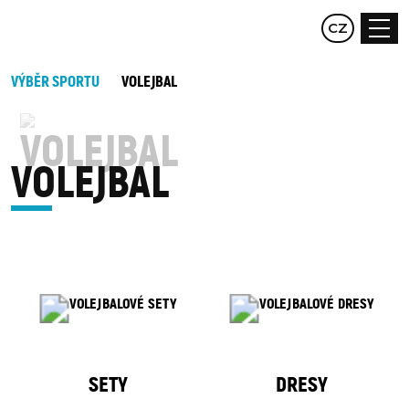
EN
CZ
DE
VÝBĚR SPORTU
VOLEJBAL
VOLEJBAL
SETY
DRESY