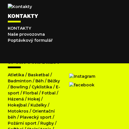
KONTAKTY
KONTAKTY
Naše provozovna
Poptávkový formulář
SPORTOVNÍ DRESY
Atletika
/
Basketbal
/
Badminton
/
Běh
/
Běžky
/
Bowling
/
Cyklistika
/
E-
sport
/
Florbal
/
Fotbal
/
Házená
/
Hokej
/
Hokejbal
/
Kuželky
/
Motokros
/
Orientační
běh
/
Plavecký sport
/
Požární sport
/
Rugby
/