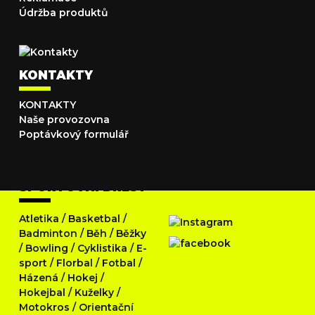
Údržba produktů
KONTAKTY
KONTAKTY
Naše provozovna
Poptávkový formulář
SPORTOVNÍ DRESY
Atletika
/
Basketbal
/
Badminton
/
Běh
/
Běžky
/
Bowling
/
Cyklistika
/
E-
sport
/
Florbal
/
Fotbal
/
Házená
/
Hokej
/
Hokejbal
/
Kuželky
/
Motokros
/
Orientační