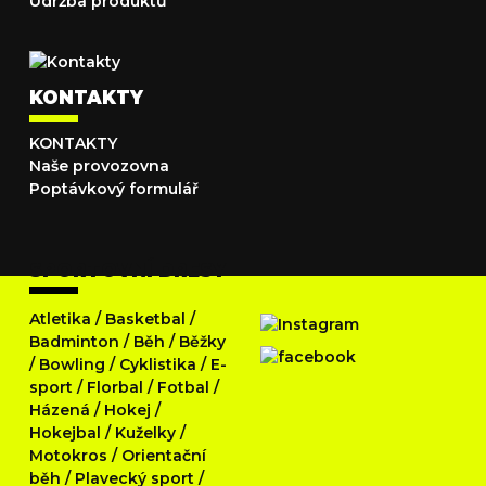
Údržba produktů
KONTAKTY
KONTAKTY
Naše provozovna
Poptávkový formulář
SPORTOVNÍ DRESY
Atletika
/
Basketbal
/
Badminton
/
Běh
/
Běžky
/
Bowling
/
Cyklistika
/
E-
sport
/
Florbal
/
Fotbal
/
Házená
/
Hokej
/
Hokejbal
/
Kuželky
/
Motokros
/
Orientační
běh
/
Plavecký sport
/