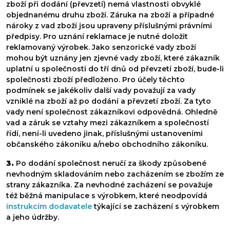
zboží při dodání (převzetí) nemá vlastnosti obvyklé
objednanému druhu zboží. Záruka na zboží a případné
nároky z vad zboží jsou upraveny příslušnými právními
předpisy. Pro uznání reklamace je nutné doložit
reklamovaný výrobek. Jako senzorické vady zboží
mohou být uznány jen zjevné vady zboží, které zákazník
uplatní u společnosti do tří dnů od převzetí zboží, bude-li
společnosti zboží předloženo. Pro účely těchto
podmínek se jakékoliv další vady považují za vady
vzniklé na zboží až po dodání a převzetí zboží. Za tyto
vady není společnost zákazníkovi odpovědná. Ohledně
vad a záruk se vztahy mezi zákazníkem a společností
řídí, není-li uvedeno jinak, příslušnými ustanoveními
občanského zákoníku a/nebo obchodního zákoníku.
3.
Po dodání společnost neručí za škody způsobené
nevhodným skladováním nebo zacházením se zbožím ze
strany zákazníka. Za nevhodné zacházení se považuje
též běžná manipulace s výrobkem, které neodpovídá
instrukcím dodavatele
týkající se zacházení s výrobkem
a jeho údržby.