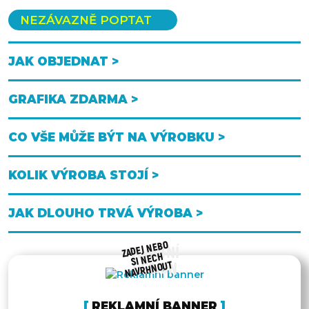
NEZÁVAZNĚ POPTAT
JAK OBJEDNAT >
GRAFIKA ZDARMA >
CO VŠE MŮŽE BÝT NA VÝROBKU >
KOLIK VÝROBA STOJÍ >
JAK DLOUHO TRVÁ VÝROBA >
ZADEJ NEBO
VLASTNÍ
SI NECH
NAVRHNOUT
DESIGN
REKLAMNÍ BANNER