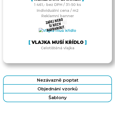
1 461,- bez DPH / 31-50 ks
Individuální cena / m2
Reklamní banner
ZADEJ NEBO
VLASTNÍ
SI NECH
NAVRHNOUT
DESIGN
VLAJKA MUŠÍ KŘÍDLO
Celotištěná vlajka
Nezávazně poptat
Objednání vzorků
Šablony