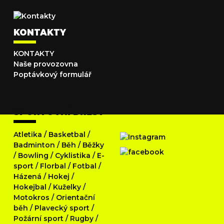
KONTAKTY
KONTAKTY
Naše provozovna
Poptávkový formulář
SPORTOVNÍ DRESY
Atletika
/
Basketbal
/
Badminton
/
Běh
/
Běžky
/
Bowling
/
Cyklistika
/
E-
sport
/
Florbal
/
Fotbal
/
Házená
/
Hokej
/
Hokejbal
/
Kuželky
/
Motokros
/
Orientační
běh
/
Plavecký sport
/
Požární sport
/
Rugby
/