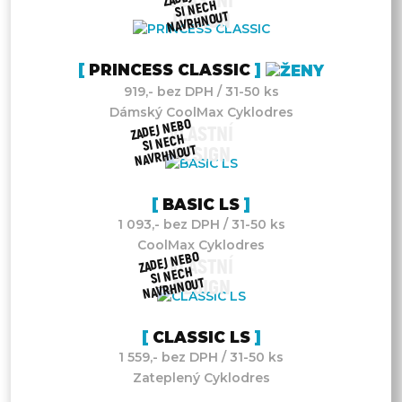
VLASTNÍ
SI NECH
NAVRHNOUT
DESIGN
PRINCESS CLASSIC
919,- bez DPH / 31-50 ks
Dámský CoolMax Cyklodres
ZADEJ NEBO
VLASTNÍ
SI NECH
NAVRHNOUT
DESIGN
BASIC LS
1 093,- bez DPH / 31-50 ks
CoolMax Cyklodres
ZADEJ NEBO
VLASTNÍ
SI NECH
NAVRHNOUT
DESIGN
CLASSIC LS
1 559,- bez DPH / 31-50 ks
Zateplený Cyklodres