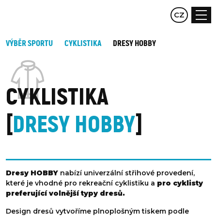
EN
CZ
DE
VÝBĚR SPORTU
CYKLISTIKA
DRESY HOBBY
CYKLISTIKA
DRESY HOBBY
Dresy HOBBY
nabízí univerzální střihové provedení,
které je vhodné pro rekreační cyklistiku a
pro cyklisty
preferující volnější typy dresů.
Design dresů vytvoříme plnoplošným tiskem podle