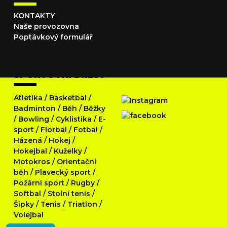
KONTAKTY
Naše provozovna
Poptávkový formulář
SPORTOVNÍ DRESY
Atletika
/
Basketbal
/
Badminton
/
Běh
/
Běžky
/
Bowling
/
Cyklistika
/
E-
sport
/
Florbal
/
Fotbal
/
Házená
/
Hokej
/
Hokejbal
/
Kuželky
/
Motokros
/
Orientační
běh
/
Plavecký sport
/
Požární sport
/
Rugby
/
Softbal
/
Stolní tenis
/
Šipky
/
Tenis
/
Triatlon
/
Volejbal