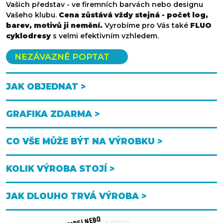
Vašich představ - ve firemních barvách nebo designu
Vašeho klubu.
Cena zůstává vždy stejná - počet log,
barev, motivů ji nemění.
Vyrobíme pro Vás také
FLUO
cyklodresy
s velmi efektivním vzhledem.
NEZÁVAZNĚ POPTAT
JAK OBJEDNAT >
GRAFIKA ZDARMA >
CO VŠE MŮŽE BÝT NA VÝROBKU >
KOLIK VÝROBA STOJÍ >
JAK DLOUHO TRVÁ VÝROBA >
ZADEJ NEBO