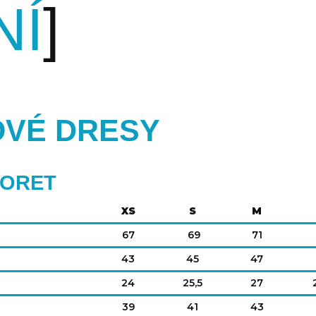
NÍ
OVÉ DRESY
NORET
XS
S
M
67
69
71
43
45
47
24
25,5
27
39
41
43