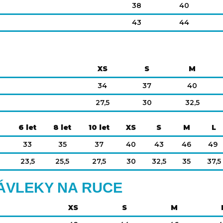
38
40
43
44
XS
S
M
34
37
40
27,5
30
32,5
6 let
8 let
10 let
XS
S
M
L
33
35
37
40
43
46
49
23,5
25,5
27,5
30
32,5
35
37,5
ÁVLEKY NA RUCE
XS
S
M