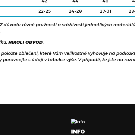
42
44
46
4
22-25
24-28
27-31
29
. Z důvodu různé pružnosti a srážlivosti jednotlivých materiál
.
řku,
NIKOLI OBVOD
.
edy položte oblečení, které Vám velikostně vyhovuje na podlo
porovnejte s údaji v tabulce výše. V případě, že jste na rozh
INFO