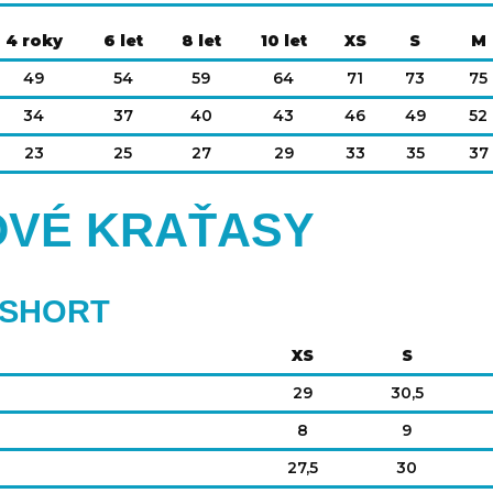
4 roky
6 let
8 let
10 let
XS
S
M
49
54
59
64
71
73
75
34
37
40
43
46
49
52
23
25
27
29
33
35
37
OVÉ KRAŤASY
 SHORT
XS
S
29
30,5
8
9
27,5
30