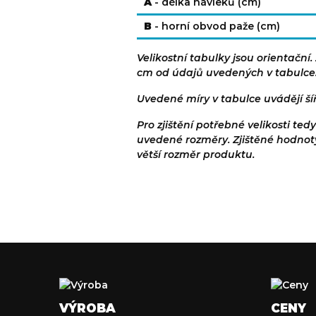
A
- délka návleků (cm)
B
- horní obvod paže (cm)
Velikostní tabulky jsou orientační
cm od údajů uvedených v tabulce
Uvedené míry v tabulce uvádějí ší
Pro zjištění potřebné velikosti t
uvedené rozměry. Zjištěné hodnoty 
větší rozměr produktu.
VÝROBA
CENY