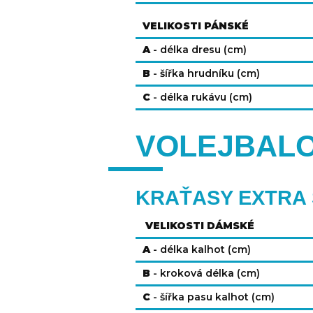
VELIKOSTI PÁNSKÉ
A
- délka dresu (cm)
B
- šířka hrudníku (cm)
C
- délka rukávu (cm)
VOLEJBAL
KRAŤASY EXTRA
VELIKOSTI DÁMSKÉ
A
- délka kalhot (cm)
B
- kroková délka (cm)
C
- šířka pasu kalhot (cm)