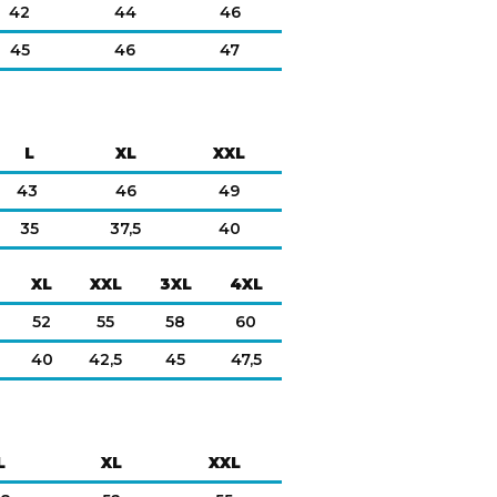
42
44
46
45
46
47
L
XL
XXL
43
46
49
35
37,5
40
XL
XXL
3XL
4XL
52
55
58
60
40
42,5
45
47,5
L
XL
XXL