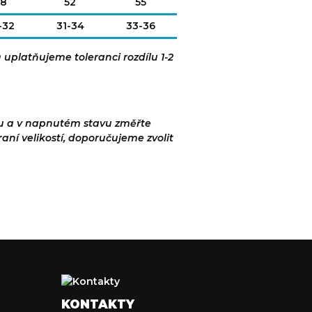
8
52
55
-32
31-34
33-36
ů uplatňujeme toleranci rozdílu 1-2
žku a v napnutém stavu změřte
raní velikostí, doporučujeme zvolit
KONTAKTY