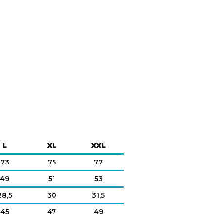
L
XL
XXL
73
75
77
49
51
53
28,5
30
31,5
45
47
49