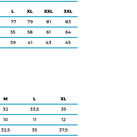
L
XL
XXL
3XL
77
79
81
83
55
58
61
64
39
41
43
45
M
L
XL
32
33,5
35
10
11
12
32,5
35
37,5