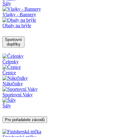
Šály
Vlajky - Bannery
Obaly na brýle
Sportovní
doplňky
Čelenky
Čepice
Nákrčníky
Sportovní Vaky
Šály
Pro pořadatele závodů