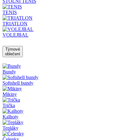
STOLNÍ TENIS
TENIS
TRIATLON
VOLEJBAL
Týmové
oblečení
Bundy
Softshell bundy
Mikiny
Trička
Kalhoty
Tepláky
Čelenky