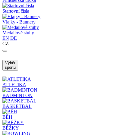
Finisherská trička
Startovní čísla
Vlajky - Bannery
Medailové stuhy
EN
DE
CZ
Výběr
sportu
ATLETIKA
BADMINTON
BASKETBAL
BĚH
BĚŽKY