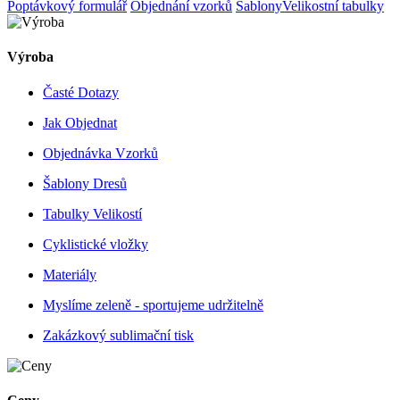
Poptávkový formulář
Objednání vzorků
Šablony
Velikostní tabulky
Výroba
Časté Dotazy
Jak Objednat
Objednávka Vzorků
Šablony Dresů
Tabulky Velikostí
Cyklistické vložky
Materiály
Myslíme zeleně - sportujeme udržitelně
Zakázkový sublimační tisk