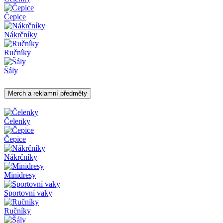
Čepice
Nákrčníky
Ručníky
Šály
Merch a reklamní předměty
Čelenky
Čepice
Nákrčníky
Minidresy
Sportovní vaky
Ručníky