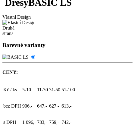
Dresy
BASIC LS
Vlastní Design
Druhá
strana
Barevné varianty
CENY:
Kč / ks
5-10
11-30
31-50
51-100
bez DPH
906,-
647,-
627,-
613,-
s DPH
1 096,-
783,-
759,-
742,-