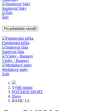
Sportovní Vaky
Šály
Pro pořadatele závodů
Finisherská trička
Startovní čísla
Vlajky - Bannery
Medailové stuhy
Zpět
Výběr sportu
POŽÁRNÍ SPORT
Dresy
BASIC LS