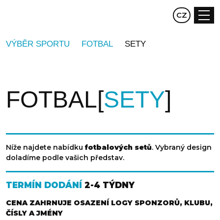
EN
CZ
DE
VÝBĚR SPORTU
FOTBAL
SETY
FOTBAL
SETY
Níže najdete nabídku
fotbalových setů
. Vybraný design
doladíme podle vašich představ.
TERMÍN DODÁNÍ
2-4 TÝDNY
CENA ZAHRNUJE OSAZENÍ LOGY SPONZORŮ, KLUBU,
ČÍSLY A JMÉNY