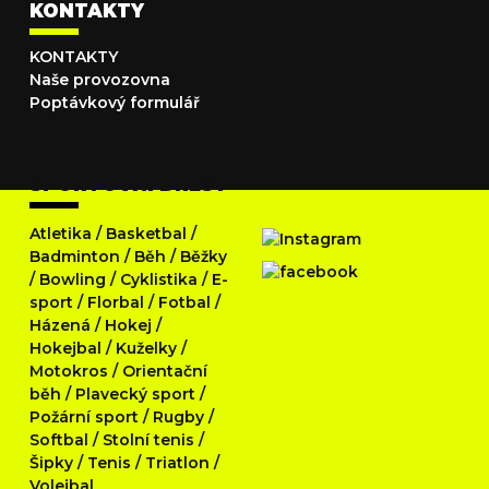
KONTAKTY
KONTAKTY
Naše provozovna
Poptávkový formulář
SPORTOVNÍ DRESY
Atletika
/
Basketbal
/
Badminton
/
Běh
/
Běžky
/
Bowling
/
Cyklistika
/
E-
sport
/
Florbal
/
Fotbal
/
Házená
/
Hokej
/
Hokejbal
/
Kuželky
/
Motokros
/
Orientační
běh
/
Plavecký sport
/
Požární sport
/
Rugby
/
Softbal
/
Stolní tenis
/
Šipky
/
Tenis
/
Triatlon
/
Volejbal