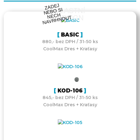
ZA
DEJ
NEB
NE
C
NAV
R
H
N
O
VLASTNÍ
O SI
H
DESIGN
UT
BASIC
880,- bez DPH / 31-50 ks
CoolMax Dres + Kraťasy
KOD-106
845,- bez DPH / 31-50 ks
CoolMax Dres + Kraťasy