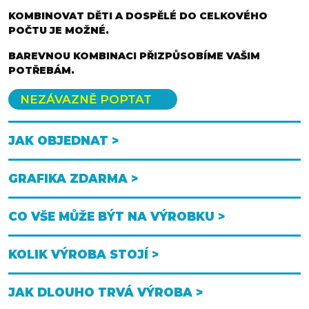
KOMBINOVAT DĚTI A DOSPĚLÉ DO CELKOVÉHO
POČTU JE MOŽNÉ.
BAREVNOU KOMBINACI PŘIZPŮSOBÍME VAŠIM
POTŘEBÁM.
NEZÁVAZNĚ POPTAT
JAK OBJEDNAT >
GRAFIKA ZDARMA >
CO VŠE MŮŽE BÝT NA VÝROBKU >
KOLIK VÝROBA STOJÍ >
JAK DLOUHO TRVÁ VÝROBA >