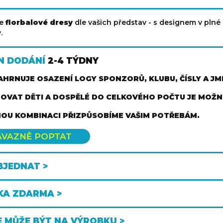
me
florbalové dresy
dle vašich představ - s designem v plné
.
N DODÁNÍ
2-4 TÝDNY
AHRNUJE OSAZENÍ LOGY SPONZORŮ, KLUBU, ČÍSLY A J
OVAT DĚTI A DOSPĚLÉ DO CELKOVÉHO POČTU JE MOŽN
OU KOMBINACI PŘIZPŮSOBÍME VAŠIM POTŘEBÁM.
ÁVAZNĚ POPTAT
BJEDNAT >
KA ZDARMA >
E MŮŽE BÝT NA VÝROBKU >