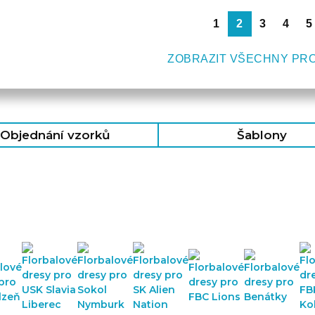
1
2
3
4
5
ZOBRAZIT VŠECHNY PR
Objednání vzorků
Šablony