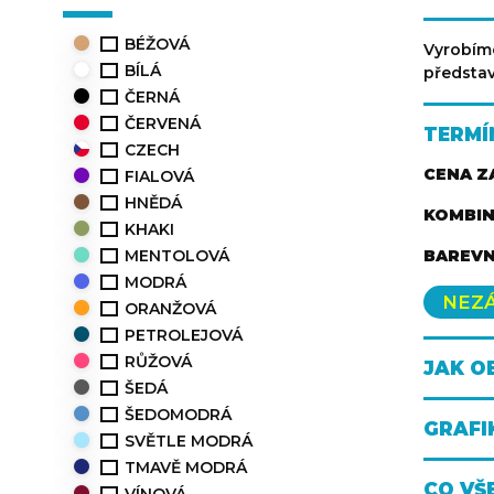
BÉŽOVÁ
Vyrobí
BÍLÁ
představ
ČERNÁ
ČERVENÁ
TERMÍ
CZECH
CENA Z
FIALOVÁ
HNĚDÁ
KOMBIN
KHAKI
MENTOLOVÁ
BAREVN
MODRÁ
NEZ
ORANŽOVÁ
PETROLEJOVÁ
RŮŽOVÁ
JAK O
ŠEDÁ
ŠEDOMODRÁ
GRAFI
SVĚTLE MODRÁ
TMAVĚ MODRÁ
CO VŠ