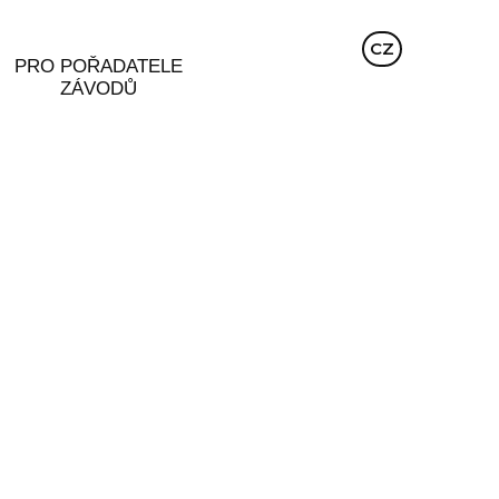
EN
CZ
DE
PRO POŘADATELE
ZÁVODŮ