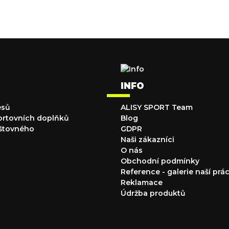
INFO
esů
ALISY SPORT Team
ortovních doplňků
Blog
štovného
GDPR
Naši zákazníci
O nás
Obchodní podmínky
Reference - galerie naší prá
Reklamace
Údržba produktů