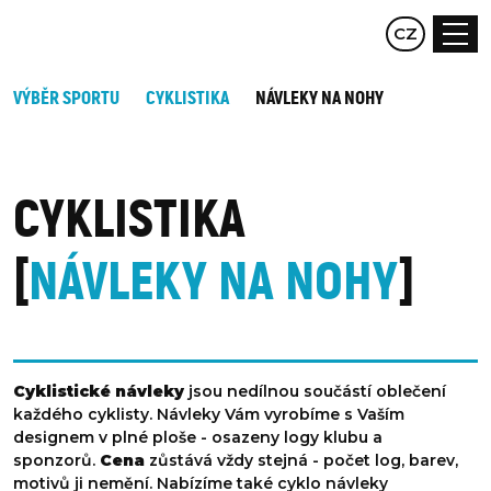
EN
CZ
DE
VÝBĚR SPORTU
CYKLISTIKA
NÁVLEKY NA NOHY
CYKLISTIKA
NÁVLEKY NA NOHY
Cyklistické návleky
jsou nedílnou součástí oblečení
každého cyklisty. Návleky Vám vyrobíme s Vaším
designem v plné ploše - osazeny logy klubu a
sponzorů.
Cena
zůstává vždy stejná - počet log, barev,
motivů ji nemění. Nabízíme také cyklo návleky