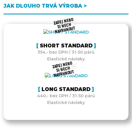
JAK DLOUHO TRVÁ VÝROBA >
ZADEJ NEBO
VLASTNÍ
SI NECH
NAVRHNOUT
DESIGN
SHORT STANDARD
354,- bez DPH / 31-50 párů
Elastické návleky
ZADEJ NEBO
VLASTNÍ
SI NECH
NAVRHNOUT
DESIGN
LONG STANDARD
440,- bez DPH / 31-50 párů
Elastické návleky