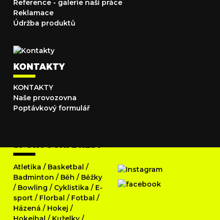
Reference - galerie naší práce
Reklamace
Údržba produktů
KONTAKTY
KONTAKTY
Naše provozovna
Poptávkový formulář
SPORTOVNÍ DRESY
Atletika
/
Basketbal
/
Badminton
/
Běh
/
Běžky
/
Bowling
/
Cyklistika
/
E-
sport
/
Florbal
/
Fotbal
/
Házená
/
Hokej
/
Hokejbal
/
Kuželky
/