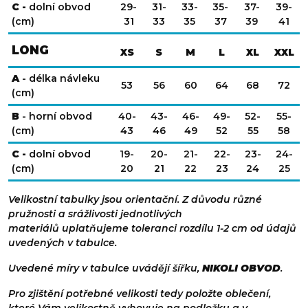
C -
dolní obvod
29-
31-
33-
35-
37-
39-
(cm)
31
33
35
37
39
41
LONG
XS
S
M
L
XL
XXL
A
- délka návleku
53
56
60
64
68
72
(cm)
B
- horní obvod
40-
43-
46-
49-
52-
55-
(cm)
43
46
49
52
55
58
C -
dolní obvod
19-
20-
21-
22-
23-
24-
(cm)
20
21
22
23
24
25
Velikostní tabulky jsou orientační. Z důvodu různé
pružnosti a srážlivosti jednotlivých
materiálů uplatňujeme toleranci rozdílu 1-2 cm od údajů
uvedených v tabulce.
Uvedené míry v tabulce uvádějí šířku,
NIKOLI OBVOD
.
Pro zjištění potřebné velikosti tedy položte oblečení,