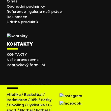
O nás
Obchodní podmínky
Reference - galerie naší práce
Reklamace
Údržba produktů
KONTAKTY
KONTAKTY
Naše provozovna
Poptávkový formulář
SPORTOVNÍ DRESY
Atletika
/
Basketbal
/
Badminton
/
Běh
/
Běžky
/
Bowling
/
Cyklistika
/
E-
sport
/
Florbal
/
Fotbal
/