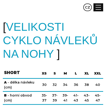
EN
CZ
DE
VELIKOSTI
CYKLO NÁVLEKŮ
NA NOHY
SHORT
XS
S
M
L
XL
XXL
A
- délka návleku
30
32
34
36
38
40
(cm)
B
- horní obvod
35-
37-
39-
41-
43-
45-
(cm)
37
39
41
43
45
47