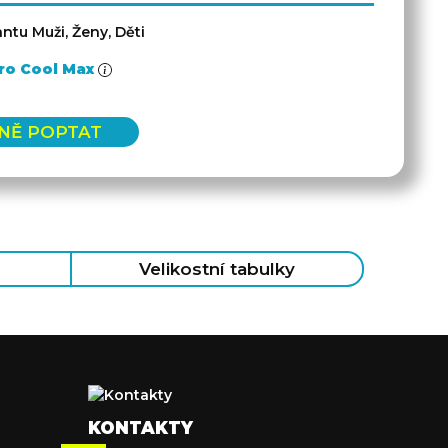
ntu Muži, Ženy, Děti
ro Cool Max
NĚ POPTAT
Velikostní tabulky
KONTAKTY