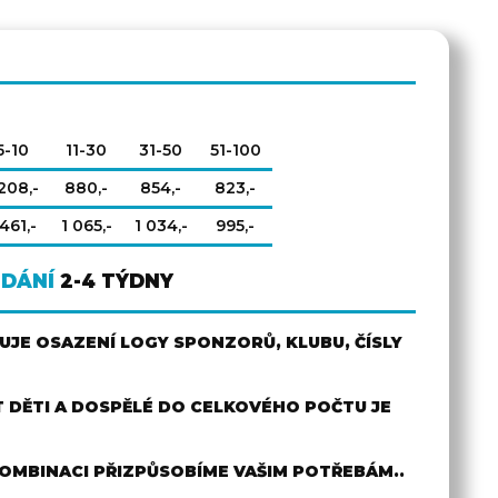
5-10
11-30
31-50
51-100
 208,-
880,-
854,-
823,-
 461,-
1 065,-
1 034,-
995,-
ODÁNÍ
2-4 TÝDNY
JE OSAZENÍ LOGY SPONZORŮ, KLUBU, ČÍSLY
 DĚTI A DOSPĚLÉ DO CELKOVÉHO POČTU JE
OMBINACI PŘIZPŮSOBÍME VAŠIM POTŘEBÁM..