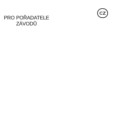
EN
CZ
DE
PRO POŘADATELE
ZÁVODŮ