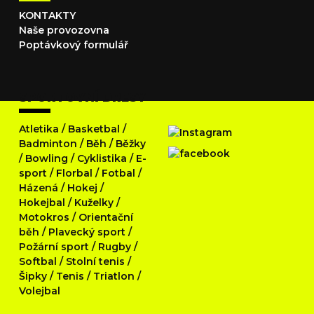
KONTAKTY
Naše provozovna
Poptávkový formulář
SPORTOVNÍ DRESY
Atletika
/
Basketbal
/
Badminton
/
Běh
/
Běžky
/
Bowling
/
Cyklistika
/
E-
sport
/
Florbal
/
Fotbal
/
Házená
/
Hokej
/
Hokejbal
/
Kuželky
/
Motokros
/
Orientační
běh
/
Plavecký sport
/
Požární sport
/
Rugby
/
Softbal
/
Stolní tenis
/
Šipky
/
Tenis
/
Triatlon
/
Volejbal