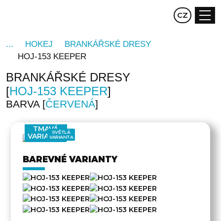
EN
CZ
DE
HOKEJ
BRANKÁŘSKÉ DRESY
HOJ-153 KEEPER
BRANKÁŘSKÉ DRESY
HOJ-153 KEEPER
BARVA
ČERVENÁ
TMAVÁ
SVĚTLÁ
VARIANTA
VARIANTA
BAREVNÉ VARIANTY