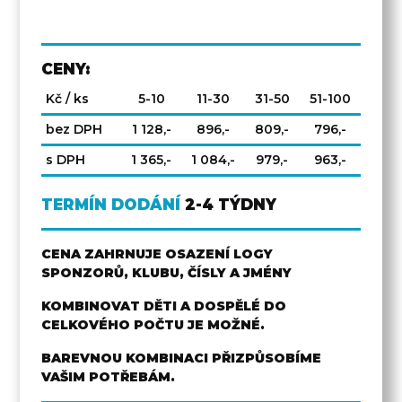
CENY:
Kč / ks
5-10
11-30
31-50
51-100
bez DPH
1 128,-
896,-
809,-
796,-
s DPH
1 365,-
1 084,-
979,-
963,-
TERMÍN DODÁNÍ
2-4 TÝDNY
CENA ZAHRNUJE OSAZENÍ LOGY
SPONZORŮ, KLUBU, ČÍSLY A JMÉNY
KOMBINOVAT DĚTI A DOSPĚLÉ DO
CELKOVÉHO POČTU JE MOŽNÉ.
BAREVNOU KOMBINACI PŘIZPŮSOBÍME
VAŠIM POTŘEBÁM.