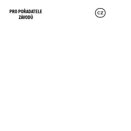
PRO POŘADATELE
EN
CZ
DE
ZÁVODŮ