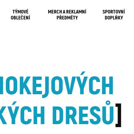
TÝMOVÉ
MERCH A REKLAMNÍ
SPORTOVNÍ
OBLEČENÍ
PŘEDMĚTY
DOPLŇKY
HOKEJOVÝCH
KÝCH DRESŮ