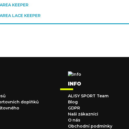
 AREA KEEPER
 AREA LACE KEEPER
INFO
esů
ALISY SPORT Team
ortovních doplňků
Blog
štovného
GDPR
Naši zákazníci
O nás
Obchodní podmínky