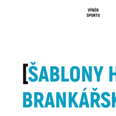
VÝBĚR
SPORTU
ŠABLONY 
BRANKÁŘS