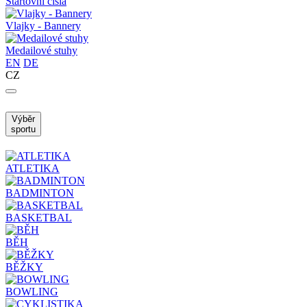
Startovní čísla
Vlajky - Bannery
Medailové stuhy
EN
DE
CZ
Výběr
sportu
ATLETIKA
BADMINTON
BASKETBAL
BĚH
BĚŽKY
BOWLING