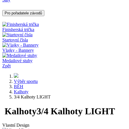
Pro pořadatele závodů
Finisherská trička
Startovní čísla
Vlajky - Bannery
Medailové stuhy
Zpět
Výběr sportu
BĚH
Kalhoty
3/4 Kalhoty LIGHT
Kalhoty
3/4 Kalhoty LIGHT
Vlastní Design