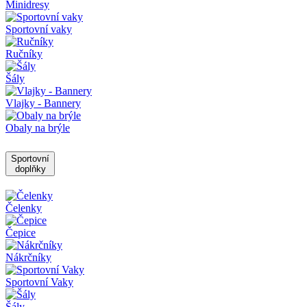
Minidresy
Sportovní vaky
Ručníky
Šály
Vlajky - Bannery
Obaly na brýle
Sportovní
doplňky
Čelenky
Čepice
Nákrčníky
Sportovní Vaky
Šály