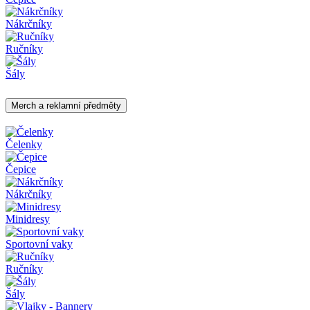
Nákrčníky
Ručníky
Šály
Merch a reklamní předměty
Čelenky
Čepice
Nákrčníky
Minidresy
Sportovní vaky
Ručníky
Šály