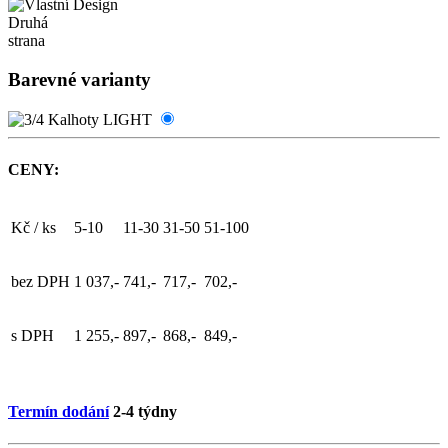
Druhá
strana
Barevné varianty
CENY:
Kč / ks
5-10
11-30
31-50
51-100
bez DPH
1 037,-
741,-
717,-
702,-
s DPH
1 255,-
897,-
868,-
849,-
Termín dodání
2-4 týdny