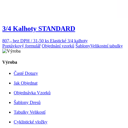
3/4 Kalhoty STANDARD
807,- bez DPH / 31-50 ks
Elastické 3/4 kalhoty
Poptávkový formulář
Objednání vzorků
Šablony
Velikostní tabulky
Výroba
Časté Dotazy
Jak Objednat
Objednávka Vzorků
Šablony Dresů
Tabulky Velikostí
Cyklistické vložky