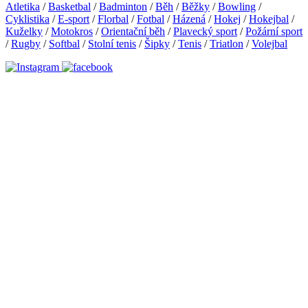
Atletika
/
Basketbal
/
Badminton
/
Běh
/
Běžky
/
Bowling
/
Cyklistika
/
E-sport
/
Florbal
/
Fotbal
/
Házená
/
Hokej
/
Hokejbal
/
Kuželky
/
Motokros
/
Orientační běh
/
Plavecký sport
/
Požární sport
/
Rugby
/
Softbal
/
Stolní tenis
/
Šipky
/
Tenis
/
Triatlon
/
Volejbal