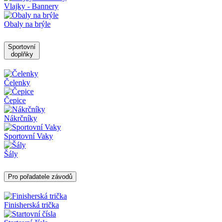
Vlajky - Bannery
Obaly na brýle
Sportovní
doplňky
Čelenky
Čepice
Nákrčníky
Sportovní Vaky
Šály
Pro pořadatele závodů
Finisherská trička