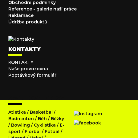
Obchodní podmínky
Reference - galerie naší práce
Reklamace
Údržba produktů
KONTAKTY
KONTAKTY
Naše provozovna
Poptávkový formulář
SPORTOVNÍ DRESY
Atletika
/
Basketbal
/
Badminton
/
Běh
/
Běžky
/
Bowling
/
Cyklistika
/
E-
sport
/
Florbal
/
Fotbal
/