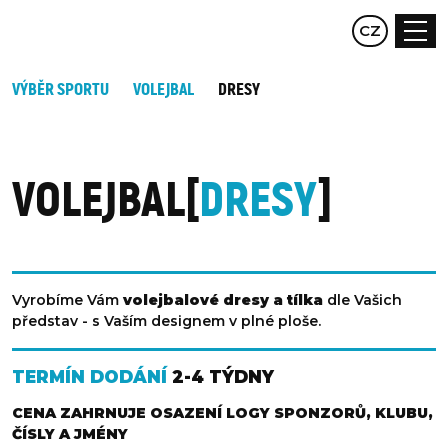
EN
CZ
DE
VÝBĚR SPORTU
VOLEJBAL
DRESY
VOLEJBAL
DRESY
Vyrobíme Vám
volejbalové dresy a tílka
dle Vašich
představ - s Vaším designem v plné ploše.
TERMÍN DODÁNÍ
2-4 TÝDNY
CENA ZAHRNUJE OSAZENÍ LOGY SPONZORŮ, KLUBU,
ČÍSLY A JMÉNY