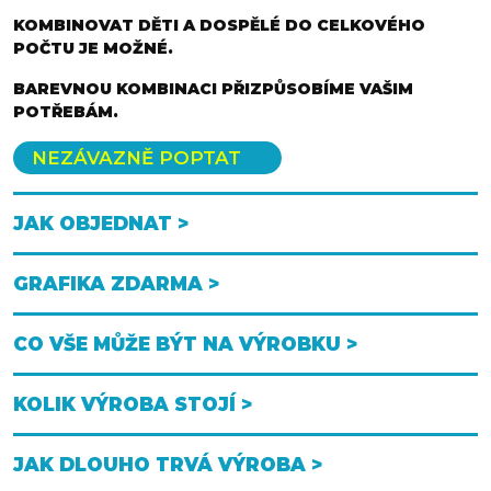
KOMBINOVAT DĚTI A DOSPĚLÉ DO CELKOVÉHO
POČTU JE MOŽNÉ.
BAREVNOU KOMBINACI PŘIZPŮSOBÍME VAŠIM
POTŘEBÁM.
NEZÁVAZNĚ POPTAT
JAK OBJEDNAT >
GRAFIKA ZDARMA >
CO VŠE MŮŽE BÝT NA VÝROBKU >
KOLIK VÝROBA STOJÍ >
JAK DLOUHO TRVÁ VÝROBA >