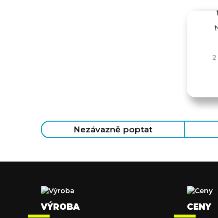
2
Nezávazně poptat
VÝROBA
CENY