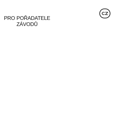
EN
CZ
DE
PRO POŘADATELE
ZÁVODŮ