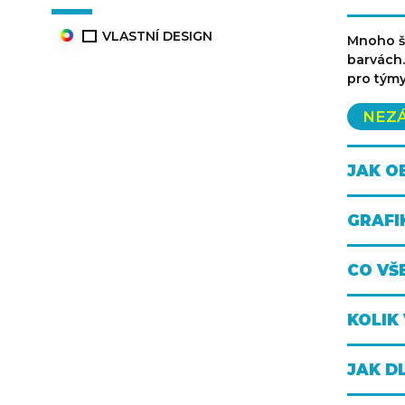
VLASTNÍ DESIGN
Mnoho ši
barvách.
pro týmy
NEZ
JAK O
GRAFI
CO VŠ
KOLIK
JAK D