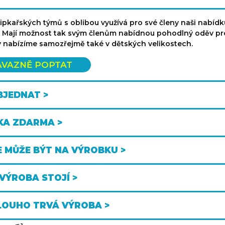
pkařských týmů s oblibou využívá pro své členy naši nabídk
 Mají možnost tak svým členům nabídnou pohodlný oděv pro
 nabízíme samozřejmě také v dětských velikostech.
ÁVAZNĚ POPTAT
BJEDNAT >
KA ZDARMA >
E MŮŽE BÝT NA VÝROBKU >
 VÝROBA STOJÍ >
LOUHO TRVÁ VÝROBA >