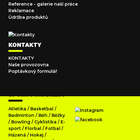
Reference - galerie naší práce
Reklamace
Údržba produktů
KONTAKTY
KONTAKTY
Naše provozovna
Poptávkový formulář
SPORTOVNÍ DRESY
Atletika
/
Basketbal
/
Badminton
/
Běh
/
Běžky
/
Bowling
/
Cyklistika
/
E-
sport
/
Florbal
/
Fotbal
/
Házená
/
Hokej
/