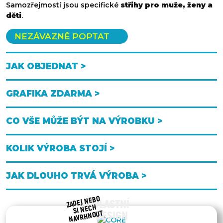
Samozřejmostí jsou specifické
střihy pro muže, ženy a
děti
.
NEZÁVAZNĚ POPTAT
JAK OBJEDNAT >
GRAFIKA ZDARMA >
CO VŠE MŮŽE BÝT NA VÝROBKU >
KOLIK VÝROBA STOJÍ >
JAK DLOUHO TRVÁ VÝROBA >
ZADEJ NEBO
VLASTNÍ
SI NECH
NAVRHNOUT
DESIGN