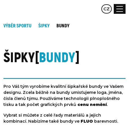
EN
CZ
DE
VÝBĚR SPORTU
ŠIPKY
BUNDY
ŠIPKY
BUNDY
Pro Váš tým vyrobíme kvalitní šipkařské bundy ve Vašem
designu. Zcela běžně na bundy umisťujeme loga, jména,
čísla členů týmu. Používáme technologii plnoplošného
tisku a tak počet grafických prvků
cenu nemění
.
Vybrat si můžete z celé řady materiálů a jejich
kombinací. Nabízíme také bundy ve
FLUO
barevnosti.