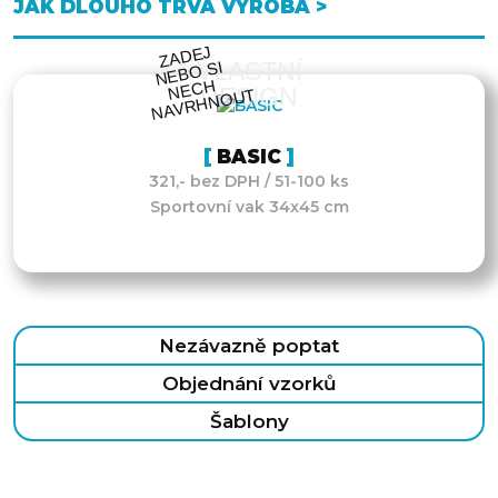
JAK DLOUHO TRVÁ VÝROBA >
ZA
DEJ
NEB
NE
C
NAV
R
H
N
O
VLASTNÍ
O SI
H
DESIGN
UT
BASIC
321,- bez DPH / 51-100 ks
Sportovní vak 34x45 cm
Nezávazně poptat
Objednání vzorků
Šablony