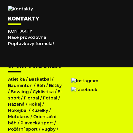
KONTAKTY
KONTAKTY
Naše provozovna
Poptávkový formulář
SPORTOVNÍ DRESY
Atletika
/
Basketbal
/
Badminton
/
Běh
/
Běžky
/
Bowling
/
Cyklistika
/
E-
sport
/
Florbal
/
Fotbal
/
Házená
/
Hokej
/
Hokejbal
/
Kuželky
/
Motokros
/
Orientační
běh
/
Plavecký sport
/
Požární sport
/
Rugby
/