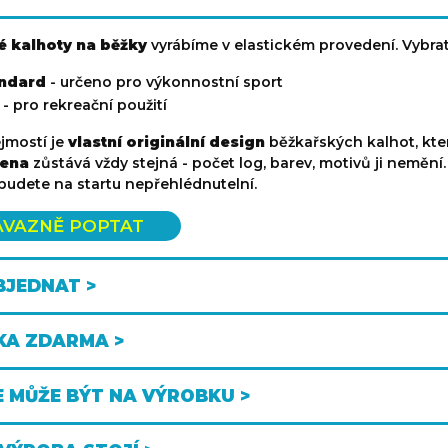
é kalhoty na běžky
vyrábíme v elastickém provedení. Vybrat
ndard
- určeno pro výkonnostní sport
- pro rekreační použití
jmostí je
vlastní originální design
běžkařských kalhot, kte
ena
zůstává vždy stejná - počet log, barev, motivů ji neměn
budete na startu nepřehlédnutelní.
ÁVAZNĚ POPTAT
BJEDNAT >
KA ZDARMA >
E MŮŽE BÝT NA VÝROBKU >