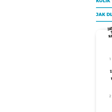
KOLIK
JAK D
ZA
N
1
Z
2