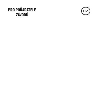
PRO POŘADATELE
EN
CZ
DE
ZÁVODŮ