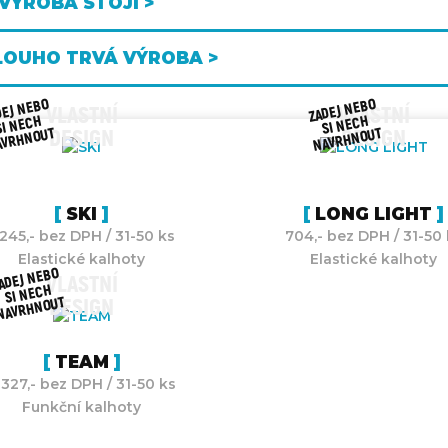
 VÝROBA STOJÍ >
LOUHO TRVÁ VÝROBA >
DEJ NEBO
ZADEJ NEBO
VLASTNÍ
VLASTNÍ
SI NECH
SI NECH
AVRHNOUT
NAVRHNOUT
DESIGN
DESIGN
SKI
LONG LIGHT
 245,- bez DPH / 31-50 ks
704,- bez DPH / 31-50 
Elastické kalhoty
Elastické kalhoty
ADEJ NEBO
VLASTNÍ
SI NECH
NAVRHNOUT
DESIGN
TEAM
 327,- bez DPH / 31-50 ks
Funkční kalhoty