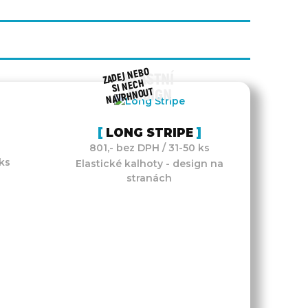
ZADEJ NEBO
VLASTNÍ
SI NECH
NAVRHNOUT
DESIGN
LONG STRIPE
801,- bez DPH / 31-50 ks
ks
Elastické kalhoty - design na
stranách