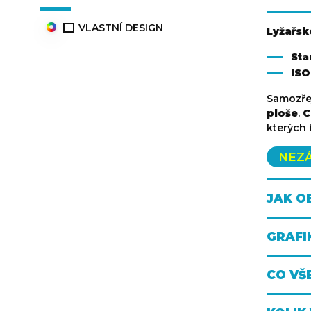
VLASTNÍ DESIGN
Lyžařsk
Sta
ISO
Samozře
ploše
.
C
kterých 
NEZ
JAK O
GRAFI
CO VŠ