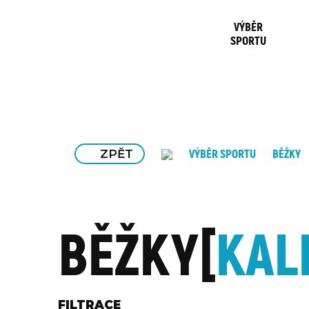
VÝBĚR
SPORTU
ZPĚT
VÝBĚR SPORTU
BĚŽKY
BĚŽKY
KAL
FILTRACE