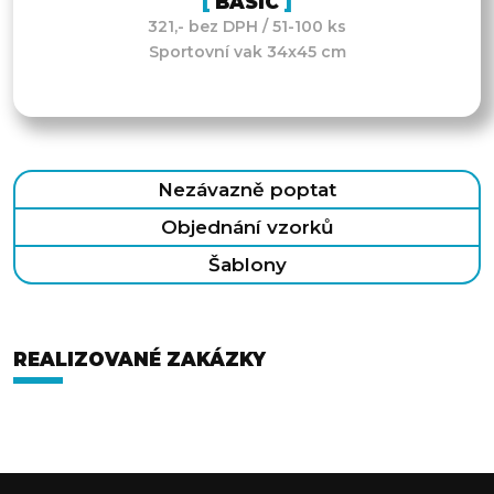
BASIC
321,- bez DPH / 51-100 ks
Sportovní vak 34x45 cm
Nezávazně poptat
Objednání vzorků
Šablony
REALIZOVANÉ ZAKÁZKY