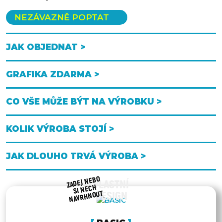
NEZÁVAZNĚ POPTAT
JAK OBJEDNAT >
GRAFIKA ZDARMA >
CO VŠE MŮŽE BÝT NA VÝROBKU >
KOLIK VÝROBA STOJÍ >
JAK DLOUHO TRVÁ VÝROBA >
ZADEJ NEBO
VLASTNÍ
SI NECH
NAVRHNOUT
DESIGN