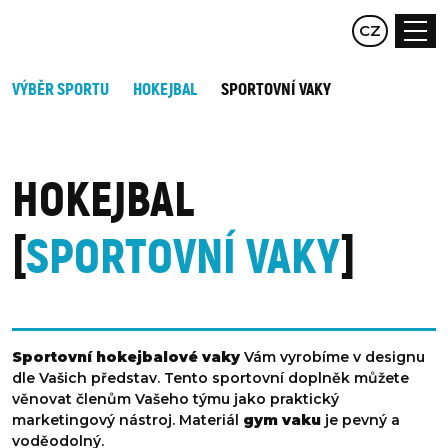
EN
CZ
DE
VÝBĚR SPORTU
HOKEJBAL
SPORTOVNÍ VAKY
HOKEJBAL
SPORTOVNÍ VAKY
Sportovní hokejbalové vaky
Vám vyrobíme v designu
dle Vašich představ. Tento sportovní doplněk můžete
věnovat členům Vašeho týmu jako praktický
marketingový nástroj. Materiál
gym vaku
je pevný a
voděodolný.