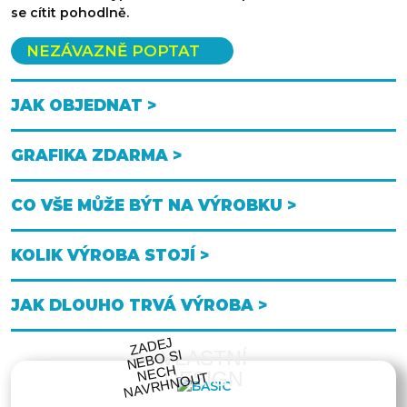
se cítit pohodlně.
NEZÁVAZNĚ POPTAT
JAK OBJEDNAT >
GRAFIKA ZDARMA >
CO VŠE MŮŽE BÝT NA VÝROBKU >
KOLIK VÝROBA STOJÍ >
JAK DLOUHO TRVÁ VÝROBA >
ZA
DEJ
NEB
NE
C
NAV
R
H
N
O
VLASTNÍ
O SI
H
DESIGN
UT