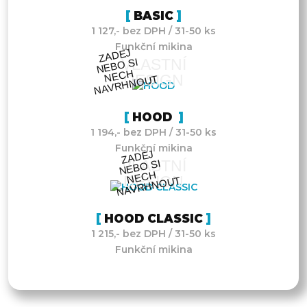
BASIC
1 127,- bez DPH / 31-50 ks
Funkční mikina
ZA
DEJ
NEB
NE
C
NAV
R
H
N
O
VLASTNÍ
O SI
H
DESIGN
UT
HOOD
1 194,- bez DPH / 31-50 ks
Funkční mikina
ZA
DEJ
NEB
NE
C
NAV
R
H
N
O
VLASTNÍ
O SI
H
DESIGN
UT
HOOD CLASSIC
1 215,- bez DPH / 31-50 ks
Funkční mikina