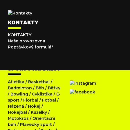
KONTAKTY
KONTAKTY
Naše provozovna
Poptávkový formulář
SPORTOVNÍ DRESY
Atletika
/
Basketbal
/
Badminton
/
Běh
/
Běžky
/
Bowling
/
Cyklistika
/
E-
sport
/
Florbal
/
Fotbal
/
Házená
/
Hokej
/
Hokejbal
/
Kuželky
/
Motokros
/
Orientační
běh
/
Plavecký sport
/