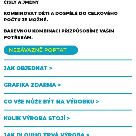
ČÍSLY A JMÉNY
KOMBINOVAT DĚTI A DOSPĚLÉ DO CELKOVÉHO
POČTU JE MOŽNÉ.
BAREVNOU KOMBINACI PŘIZPŮSOBÍME VAŠIM
POTŘEBÁM.
NEZÁVAZNĚ POPTAT
JAK OBJEDNAT >
GRAFIKA ZDARMA >
CO VŠE MŮŽE BÝT NA VÝROBKU >
KOLIK VÝROBA STOJÍ >
JAK DLOUHO TRVÁ VÝROBA >