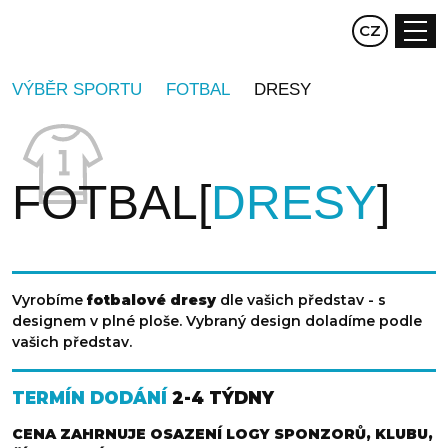
EN
CZ
DE
VÝBĚR SPORTU
FOTBAL
DRESY
FOTBAL
DRESY
Vyrobíme
fotbalové dresy
dle vašich představ - s
designem v plné ploše. Vybraný design doladíme podle
vašich představ.
TERMÍN DODÁNÍ
2-4 TÝDNY
CENA ZAHRNUJE OSAZENÍ LOGY SPONZORŮ, KLUBU,