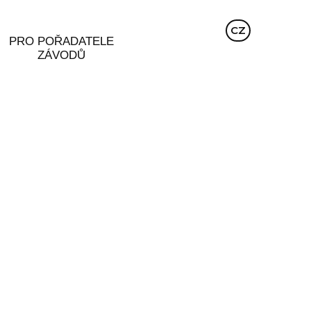
EN
CZ
DE
PRO POŘADATELE
ZÁVODŮ