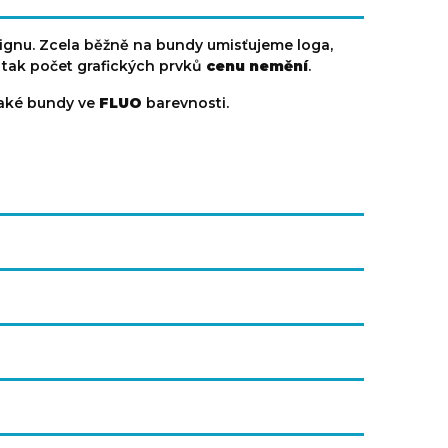
ignu. Zcela běžně na bundy umisťujeme loga,
 tak počet grafických prvků
cenu nemění
.
 také bundy ve
FLUO
barevnosti.