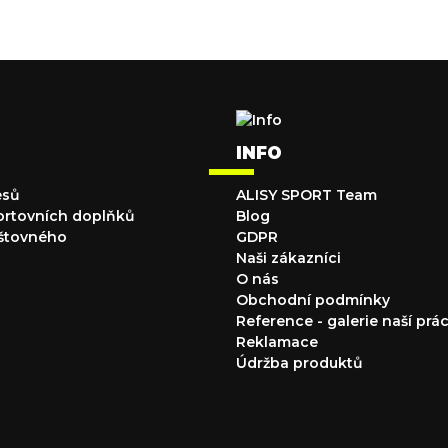
INFO
esů
ALISY SPORT Team
ortovních doplňků
Blog
štovného
GDPR
Naši zákazníci
O nás
Obchodní podmínky
Reference - galerie naší prá
Reklamace
Údržba produktů