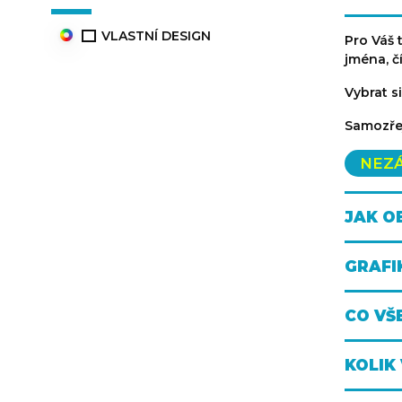
VLASTNÍ DESIGN
Pro Váš 
jména, č
Vybrat s
Samozřej
NEZ
JAK O
GRAFI
CO VŠ
KOLIK