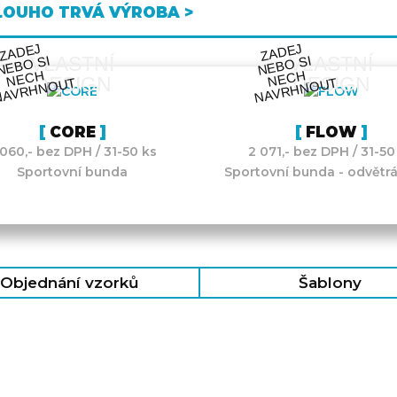
LOUHO TRVÁ VÝROBA >
ZA
DEJ
NEB
NE
C
NAV
R
H
N
O
ZA
DEJ
NEB
NE
C
NAV
R
H
N
O
VLASTNÍ
VLASTNÍ
O SI
O SI
H
H
DESIGN
DESIGN
UT
UT
CORE
FLOW
 060,- bez DPH / 31-50 ks
2 071,- bez DPH / 31-50
Sportovní bunda
Sportovní bunda - odvětrá
Objednání vzorků
Šablony