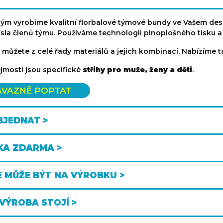
tým vyrobíme kvalitní florbalové týmové bundy ve Vašem des
ísla členů týmu. Používáme technologii plnoplošného tisku a
i můžete z celé řady materiálů a jejich kombinací. Nabízíme
mostí jsou specifické
střihy pro muže, ženy a děti
.
ÁVAZNĚ POPTAT
BJEDNAT >
KA ZDARMA >
E MŮŽE BÝT NA VÝROBKU >
 VÝROBA STOJÍ >