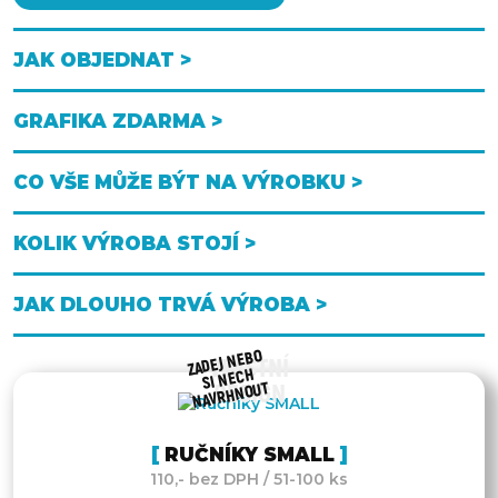
JAK OBJEDNAT >
GRAFIKA ZDARMA >
CO VŠE MŮŽE BÝT NA VÝROBKU >
KOLIK VÝROBA STOJÍ >
JAK DLOUHO TRVÁ VÝROBA >
ZADEJ NEBO
VLASTNÍ
SI NECH
NAVRHNOUT
DESIGN
RUČNÍKY SMALL
110,- bez DPH / 51-100 ks