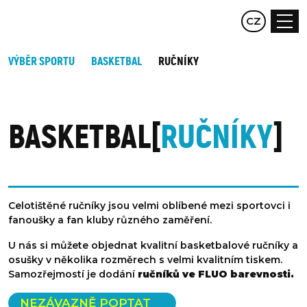
EN
CZ
DE
VÝBĚR SPORTU
BASKETBAL
RUČNÍKY
BASKETBAL
RUČNÍKY
Celotištěné ručníky jsou velmi oblíbené mezi sportovci i
fanoušky a fan kluby různého zaměření.
U nás si můžete objednat kvalitní basketbalové ručníky a
osušky v několika rozměrech s velmi kvalitním tiskem.
Samozřejmostí je dodání
ručníků ve FLUO barevnosti.
NEZÁVAZNĚ POPTAT