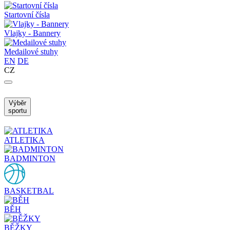
Startovní čísla
Vlajky - Bannery
Medailové stuhy
EN
DE
CZ
Výběr
sportu
ATLETIKA
BADMINTON
BASKETBAL
BĚH
BĚŽKY