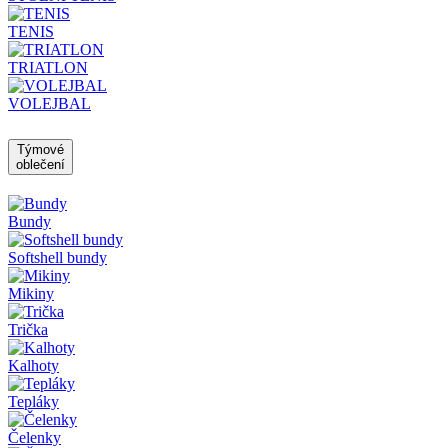
TENIS
TRIATLON
VOLEJBAL
Týmové
oblečení
Bundy
Softshell bundy
Mikiny
Trička
Kalhoty
Tepláky
Čelenky