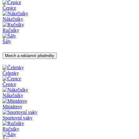
Čepice
Nákrčníky
Ručníky
Šály
Merch a reklamní předměty
Čelenky
Čepice
Nákrčníky
Minidresy
Sportovní vaky
Ručníky