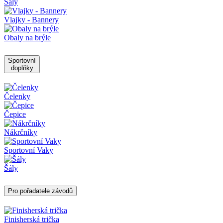
Šály
Vlajky - Bannery
Obaly na brýle
Sportovní
doplňky
Čelenky
Čepice
Nákrčníky
Sportovní Vaky
Šály
Pro pořadatele závodů
Finisherská trička