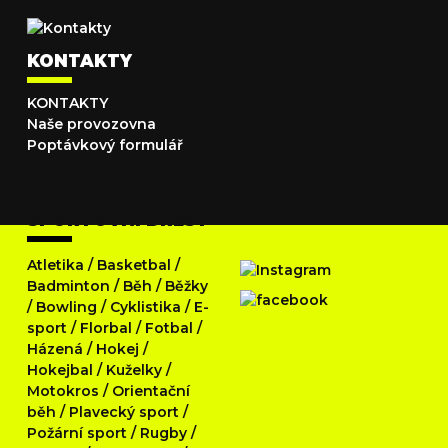
KONTAKTY
KONTAKTY
Naše provozovna
Poptávkový formulář
SPORTOVNÍ DRESY
Atletika
/
Basketbal
/
Badminton
/
Běh
/
Běžky
/
Bowling
/
Cyklistika
/
E-
sport
/
Florbal
/
Fotbal
/
Házená
/
Hokej
/
Hokejbal
/
Kuželky
/
Motokros
/
Orientační
běh
/
Plavecký sport
/
Požární sport
/
Rugby
/