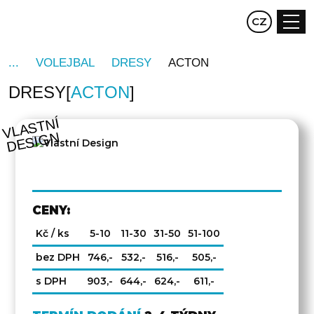
EN
CZ
DE
VOLEJBAL
DRESY
ACTON
DRESY
ACTON
V
L
A
S
T
NÍ
D
E
SI
G
N
CENY:
Kč / ks
5-10
11-30
31-50
51-100
bez DPH
746,-
532,-
516,-
505,-
s DPH
903,-
644,-
624,-
611,-