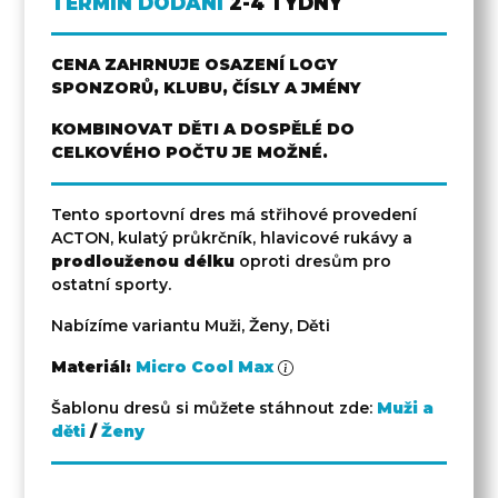
TERMÍN DODÁNÍ
2-4 TÝDNY
CENA ZAHRNUJE OSAZENÍ LOGY
SPONZORŮ, KLUBU, ČÍSLY A JMÉNY
KOMBINOVAT DĚTI A DOSPĚLÉ DO
CELKOVÉHO POČTU JE MOŽNÉ.
Tento sportovní dres má střihové provedení
ACTON, kulatý průkrčník, hlavicové rukávy a
prodlouženou délku
oproti dresům pro
ostatní sporty.
Nabízíme variantu Muži, Ženy, Děti
Materiál:
Micro Cool Max
Šablonu dresů si můžete stáhnout zde:
Muži a
děti
/
Ženy