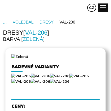
EN
CZ
DE
VOLEJBAL
DRESY
VAL-206
DRESY
VAL-206
BARVA
ZELENÁ
DRUHÁ
STRANA
BAREVNÉ VARIANTY
CENY: