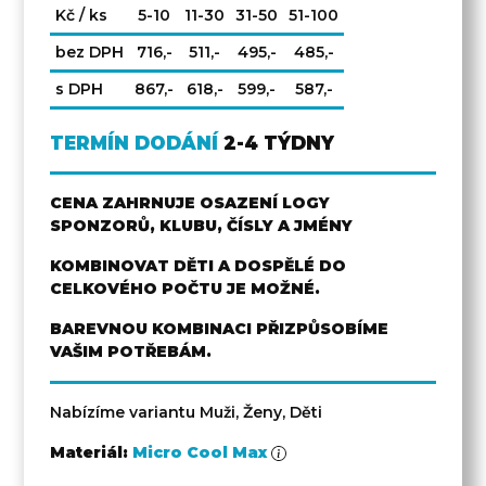
Kč / ks
5-10
11-30
31-50
51-100
bez DPH
716,-
511,-
495,-
485,-
s DPH
867,-
618,-
599,-
587,-
TERMÍN DODÁNÍ
2-4 TÝDNY
CENA ZAHRNUJE OSAZENÍ LOGY
SPONZORŮ, KLUBU, ČÍSLY A JMÉNY
KOMBINOVAT DĚTI A DOSPĚLÉ DO
CELKOVÉHO POČTU JE MOŽNÉ.
BAREVNOU KOMBINACI PŘIZPŮSOBÍME
VAŠIM POTŘEBÁM.
Nabízíme variantu Muži, Ženy, Děti
Materiál:
Micro Cool Max