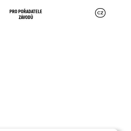
PRO POŘADATELE
EN
CZ
DE
ZÁVODŮ