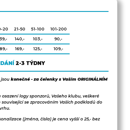
0-20
21-50
51-100
101-200
39,-
140,-
103,-
90,-
89,-
169,-
125,-
109,-
ODÁNÍ
2-3 TÝDNY
 jsou
konečné - za čelenky s Vaším ORIGINÁLNÍM
 osazení logy sponzorů, Vašeho klubu, veškeré
e související se zpracováním Vašich podkladů do
vrhu.
onalizace (jména, čísla) je cena vyšší o 25,- bez