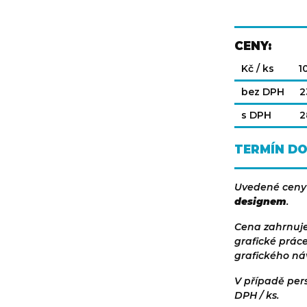
CENY:
Kč / ks
1
bez DPH
2
s DPH
2
TERMÍN D
Uvedené ceny
designem
.
Cena zahrnuje
grafické prác
grafického ná
V případě pers
DPH / ks.