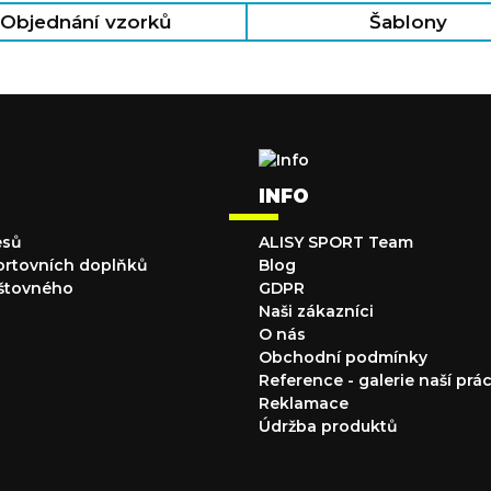
Objednání vzorků
Šablony
INFO
esů
ALISY SPORT Team
ortovních doplňků
Blog
štovného
GDPR
Naši zákazníci
O nás
Obchodní podmínky
Reference - galerie naší prá
Reklamace
Údržba produktů