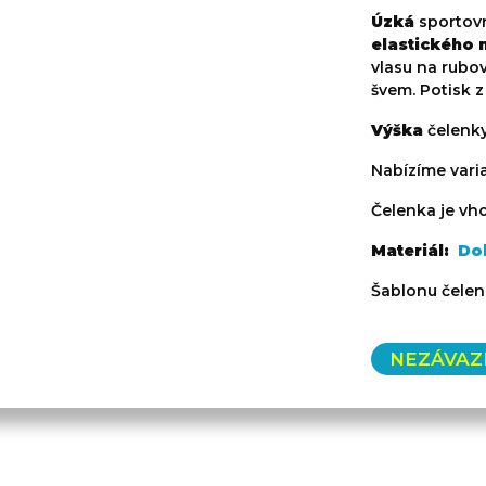
Úzká
sportov
elastického 
vlasu na rubov
švem. Potisk z 
Výška
čelenk
Nabízíme vari
Čelenka je vho
Materiál:
Do
Šablonu čelen
NEZÁVAZ