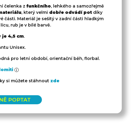
ní čelenka z
funkčního
, lehkého a samozřejmě
materiálu
, který velmi
dobře odvádí pot
díky
é části. Materiál je sešitý v zadní části hladkým
lícu, rub je v bílé barvě.
y
je 4,5 cm
.
antu Unisex.
dná pro letní období, orientační běh, florbal.
lomiti
ky si můžete stáhnout
zde
NĚ POPTAT