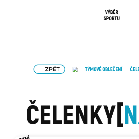
VÝBĚR
SPORTU
ZPĚT
TÝMOVÉ OBLEČENÍ
ČEL
ČELENKY
N