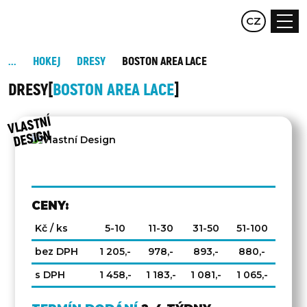
EN
CZ
DE
HOKEJ
DRESY
BOSTON AREA LACE
DRESY
BOSTON AREA LACE
VLAST
NÍ
DESIG
N
CENY:
Kč / ks
5-10
11-30
31-50
51-100
bez DPH
1 205,-
978,-
893,-
880,-
s DPH
1 458,-
1 183,-
1 081,-
1 065,-