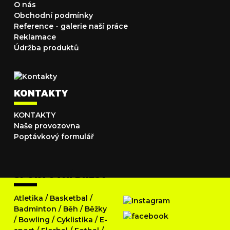
O nás
Obchodní podmínky
Reference - galerie naší práce
Reklamace
Údržba produktů
KONTAKTY
KONTAKTY
Naše provozovna
Poptávkový formulář
SPORTOVNÍ DRESY
Atletika
/
Basketbal
/
Badminton
/
Běh
/
Běžky
/
Bowling
/
Cyklistika
/
E-