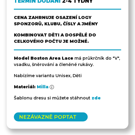
TERMÍN DODÁNÍ
2-4 TÝDNY
CENA ZAHRNUJE OSAZENÍ LOGY
SPONZORŮ, KLUBU, ČÍSLY A JMÉNY
KOMBINOVAT DĚTI A DOSPĚLÉ DO
CELKOVÉHO POČTU JE MOŽNÉ.
Model Boston Area Lace
má průkrčník do "V",
vsadku, šněrování a členěné rukávy.
Nabízíme variantu Unisex, Děti
Materiál:
Milla
Šablonu dresu si můžete stáhnout
zde
NEZÁVAZNĚ POPTAT