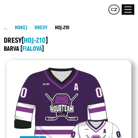
EN
CZ
DE
HOKEJ
DRESY
HOJ-210
DRESY
HOJ-210
BARVA
FIALOVÁ