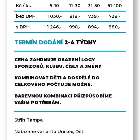
Kč / ks
5-10
11-30
31-50
51-100
bez DPH
1 030,-
818,-
739,-
728,-
s DPH
1 246,-
990,-
894,-
880,-
TERMÍN DODÁNÍ
2-4 TÝDNY
CENA ZAHRNUJE OSAZENÍ LOGY
SPONZORŮ, KLUBU, ČÍSLY A JMÉNY
KOMBINOVAT DĚTI A DOSPĚLÉ DO
CELKOVÉHO POČTU JE MOŽNÉ.
BAREVNOU KOMBINACI PŘIZPŮSOBÍME
VAŠIM POTŘEBÁM.
Střih Tampa
Nabízíme variantu Unisex, Děti