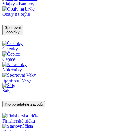
Vlajky - Bannery
Obaly na brýle
Sportovní
doplňky
Čelenky
Čepice
Nákrčníky
Sportovní Vaky
Šály
Pro pořadatele závodů
Finisherská trička