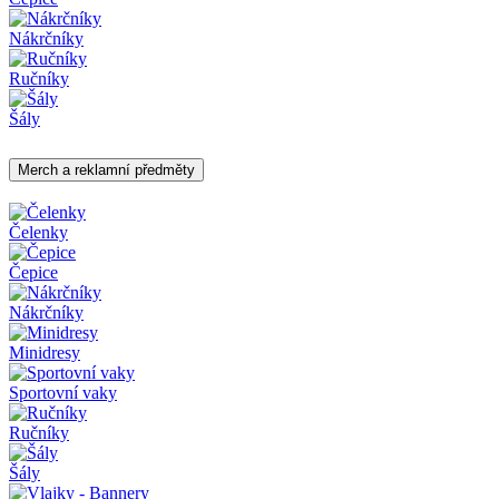
Nákrčníky
Ručníky
Šály
Merch a reklamní předměty
Čelenky
Čepice
Nákrčníky
Minidresy
Sportovní vaky
Ručníky
Šály