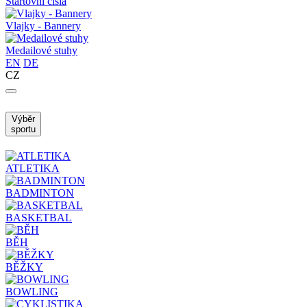
Startovní čísla
Vlajky - Bannery
Medailové stuhy
EN
DE
CZ
Výběr
sportu
ATLETIKA
BADMINTON
BASKETBAL
BĚH
BĚŽKY
BOWLING