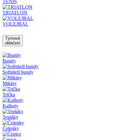
TENIS
TRIATLON
VOLEJBAL
Týmové
oblečení
Bundy
Softshell bundy
Mikiny
Trička
Kalhoty
Tepláky
Čelenky
Čepice