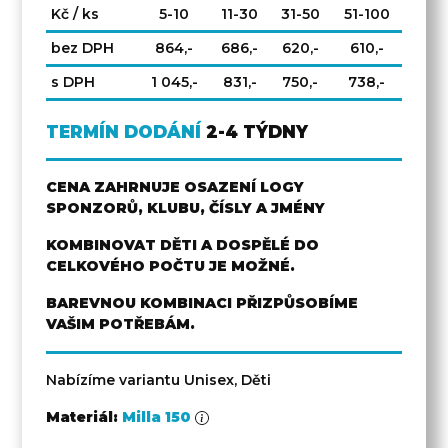
Kč / ks
5-10
11-30
31-50
51-100
bez DPH
864,-
686,-
620,-
610,-
s DPH
1 045,-
831,-
750,-
738,-
TERMÍN DODÁNÍ
2-4 TÝDNY
CENA ZAHRNUJE OSAZENÍ LOGY
SPONZORŮ, KLUBU, ČÍSLY A JMÉNY
KOMBINOVAT DĚTI A DOSPĚLÉ DO
CELKOVÉHO POČTU JE MOŽNÉ.
BAREVNOU KOMBINACI PŘIZPŮSOBÍME
VAŠIM POTŘEBÁM.
Nabízíme variantu Unisex, Děti
Materiál:
Milla 150