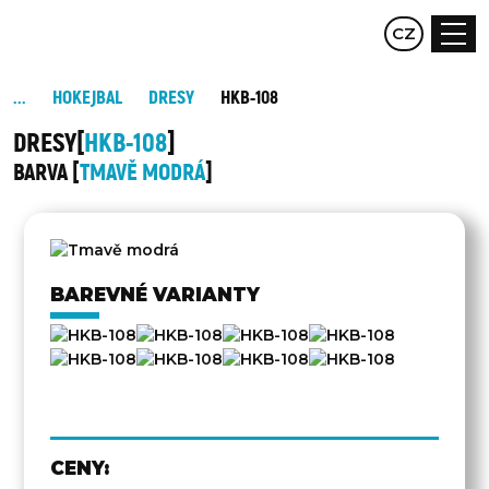
EN
CZ
DE
HOKEJBAL
DRESY
HKB-108
DRESY
HKB-108
BARVA
TMAVĚ MODRÁ
DRUHÁ
STRANA
BAREVNÉ VARIANTY
CENY: