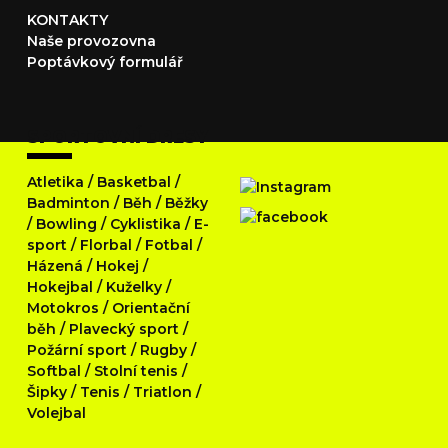
KONTAKTY
Naše provozovna
Poptávkový formulář
SPORTOVNÍ DRESY
Atletika
/
Basketbal
/
Badminton
/
Běh
/
Běžky
/
Bowling
/
Cyklistika
/
E-
sport
/
Florbal
/
Fotbal
/
Házená
/
Hokej
/
Hokejbal
/
Kuželky
/
Motokros
/
Orientační
běh
/
Plavecký sport
/
Požární sport
/
Rugby
/
Softbal
/
Stolní tenis
/
Šipky
/
Tenis
/
Triatlon
/
Volejbal