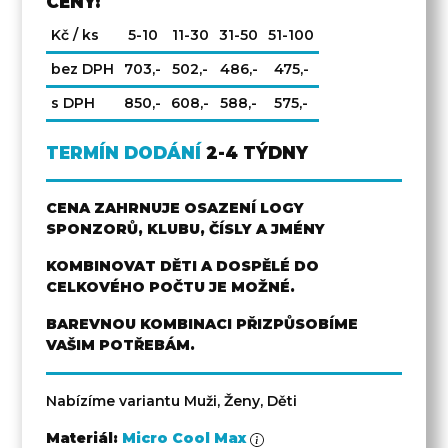
CENY:
Kč / ks
5-10
11-30
31-50
51-100
bez DPH
703,-
502,-
486,-
475,-
s DPH
850,-
608,-
588,-
575,-
TERMÍN DODÁNÍ
2-4 TÝDNY
CENA ZAHRNUJE OSAZENÍ LOGY
SPONZORŮ, KLUBU, ČÍSLY A JMÉNY
KOMBINOVAT DĚTI A DOSPĚLÉ DO
CELKOVÉHO POČTU JE MOŽNÉ.
BAREVNOU KOMBINACI PŘIZPŮSOBÍME
VAŠIM POTŘEBÁM.
Nabízíme variantu Muži, Ženy, Děti
Materiál:
Micro Cool Max