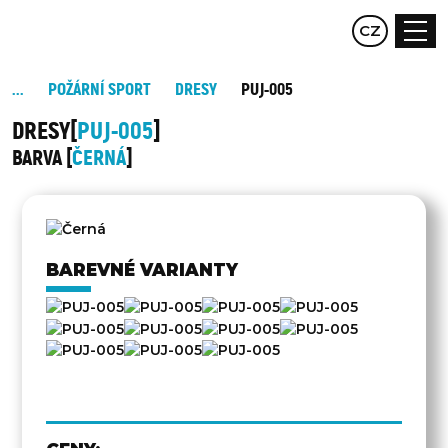
EN
CZ
DE
POŽÁRNÍ SPORT
DRESY
PUJ-005
DRESY
PUJ-005
BARVA
ČERNÁ
DRUHÁ
STRANA
BAREVNÉ VARIANTY