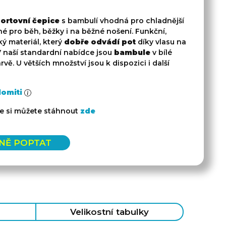
ortovní čepice
s bambulí vhodná pro chladnější
é pro běh, běžky i na běžné nošení. Funkční,
ký materiál, který
dobře odvádí pot
díky vlasu na
V naší standardní nabídce jsou
bambule
v bílé
vě. U větších množství jsou k dispozici i další
lomiti
e si můžete stáhnout
zde
NĚ POPTAT
Velikostní tabulky