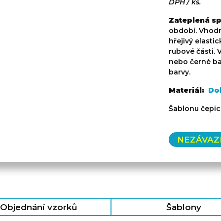
DPH / ks.
Zateplená sp
období. Vhodn
hřejivý elastic
rubové části. 
nebo černé bar
barvy.
Materiál:
Do
Šablonu čepic
NEZÁVAZ
Objednání vzorků
Šablony