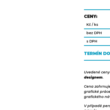
CENY:
Kč / ks
bez DPH
s DPH
TERMÍN D
Uvedené ceny
designem
.
Cena zahrnuje
grafické prác
grafického ná
V případě pers