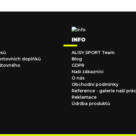
INFO
esů
ALISY SPORT Team
ortovních doplňků
Blog
štovného
GDPR
Naši zákazníci
O nás
Obchodní podmínky
Reference - galerie naší prá
Reklamace
Údržba produktů