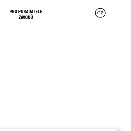
PRO POŘADATELE
EN
CZ
DE
ZÁVODŮ