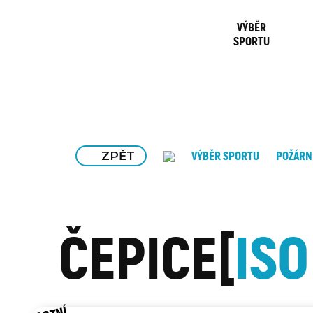
VÝBĚR
SPORTU
ZPĚT
VÝBĚR SPORTU
POŽÁRN
ČEPICE
ISO