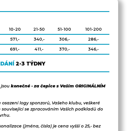
10-20
21-50
51-100
101-200
571,-
340,-
306,-
286,-
691,-
411,-
370,-
346,-
ODÁNÍ
2-3 TÝDNY
 jsou
konečné - za čepice s Vaším ORIGINÁLNÍM
 osazení logy sponzorů, Vašeho klubu, veškeré
e související se zpracováním Vašich podkladů do
vrhu.
onalizace (jména, čísla) je cena vyšší o 25,- bez