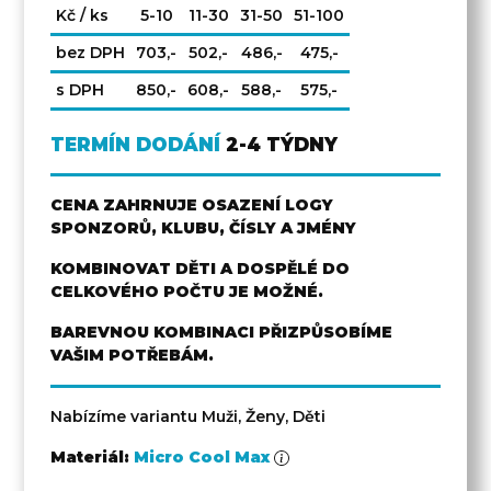
Kč / ks
5-10
11-30
31-50
51-100
bez DPH
703,-
502,-
486,-
475,-
s DPH
850,-
608,-
588,-
575,-
TERMÍN DODÁNÍ
2-4 TÝDNY
CENA ZAHRNUJE OSAZENÍ LOGY
SPONZORŮ, KLUBU, ČÍSLY A JMÉNY
KOMBINOVAT DĚTI A DOSPĚLÉ DO
CELKOVÉHO POČTU JE MOŽNÉ.
BAREVNOU KOMBINACI PŘIZPŮSOBÍME
VAŠIM POTŘEBÁM.
Nabízíme variantu Muži, Ženy, Děti
Materiál:
Micro Cool Max