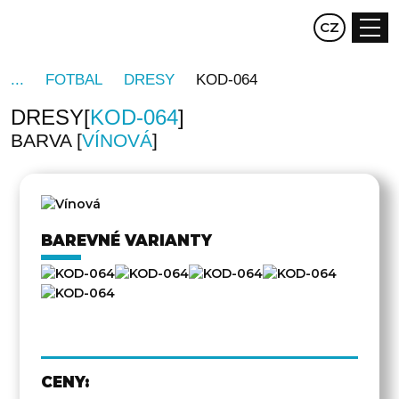
EN
CZ
DE
FOTBAL
DRESY
KOD-064
DRESY
KOD-064
BARVA
VÍNOVÁ
DRUHÁ
STRANA
BAREVNÉ VARIANTY
CENY: