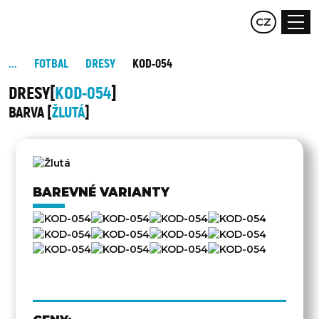
EN
CZ
DE
FOTBAL
DRESY
KOD-054
DRESY
KOD-054
BARVA
ŽLUTÁ
DRUHÁ
STRANA
BAREVNÉ VARIANTY