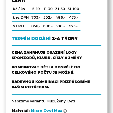
CENY:
Kč / ks
5-10
11-30
31-50
51-100
bez DPH
703,-
502,-
486,-
475,-
s DPH
850,-
608,-
588,-
575,-
TERMÍN DODÁNÍ
2-4 TÝDNY
CENA ZAHRNUJE OSAZENÍ LOGY
SPONZORŮ, KLUBU, ČÍSLY A JMÉNY
KOMBINOVAT DĚTI A DOSPĚLÉ DO
CELKOVÉHO POČTU JE MOŽNÉ.
BAREVNOU KOMBINACI PŘIZPŮSOBÍME
VAŠIM POTŘEBÁM.
Nabízíme variantu Muži, Ženy, Děti
Materiál:
Micro Cool Max