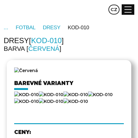
EN
CZ
DE
FOTBAL
DRESY
KOD-010
DRESY
KOD-010
BARVA
ČERVENÁ
DRUHÁ
STRANA
BAREVNÉ VARIANTY
CENY: