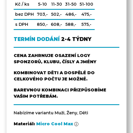
Kč / ks
5-10
11-30
31-50
51-100
bez DPH
703,-
502,-
486,-
475,-
s DPH
850,-
608,-
588,-
575,-
TERMÍN DODÁNÍ
2-4 TÝDNY
CENA ZAHRNUJE OSAZENÍ LOGY
SPONZORŮ, KLUBU, ČÍSLY A JMÉNY
KOMBINOVAT DĚTI A DOSPĚLÉ DO
CELKOVÉHO POČTU JE MOŽNÉ.
BAREVNOU KOMBINACI PŘIZPŮSOBÍME
VAŠIM POTŘEBÁM.
Nabízíme variantu Muži, Ženy, Děti
Materiál:
Micro Cool Max