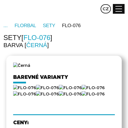
EN
CZ
DE
FLORBAL
SETY
FLO-076
SETY
FLO-076
BARVA
ČERNÁ
DRUHÁ
STRANA
BAREVNÉ VARIANTY
CENY: