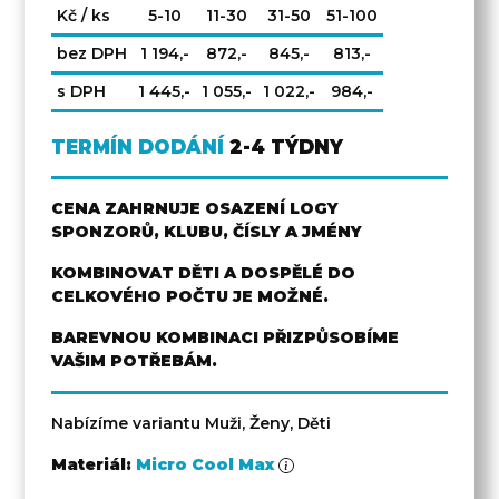
Kč / ks
5-10
11-30
31-50
51-100
bez DPH
1 194,-
872,-
845,-
813,-
s DPH
1 445,-
1 055,-
1 022,-
984,-
TERMÍN DODÁNÍ
2-4 TÝDNY
CENA ZAHRNUJE OSAZENÍ LOGY
SPONZORŮ, KLUBU, ČÍSLY A JMÉNY
KOMBINOVAT DĚTI A DOSPĚLÉ DO
CELKOVÉHO POČTU JE MOŽNÉ.
BAREVNOU KOMBINACI PŘIZPŮSOBÍME
VAŠIM POTŘEBÁM.
Nabízíme variantu Muži, Ženy, Děti
Materiál:
Micro Cool Max