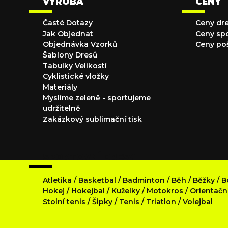
VÝROBA
CENY
Časté Dotazy
Ceny dr
Jak Objednat
Ceny sp
Objednávka Vzorků
Ceny po
Šablony Dresů
Tabulky Velikostí
Cyklistické vložky
Materiály
Myslíme zeleně - sportujeme
udržitelně
Zakázkový sublimační tisk
SPORTOVNÍ DRESY
Atletika
/
Basketbal
/
Badminton
/
Běh
/
Běžky
/
B
Hokej
/
Hokejbal
/
Kuželky
/
Motokros
/
Orientačn
Stolní tenis
/
Šipky
/
Tenis
/
Triatlon
/
Volejbal