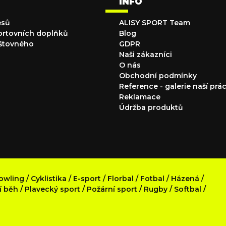
INFO
esů
ALISY SPORT Team
ortovních doplňků
Blog
štovného
GDPR
Naši zákazníci
O nás
Obchodní podmínky
Reference - galerie naší prá
Reklamace
Údržba produktů
owling
/
Cyklistika
/
E-sport
/
Florbal
/
Fotbal
/
Házená
/
í běh
/
Plavecký sport
/
Požární sport
/
Rugby
/
Softbal
/