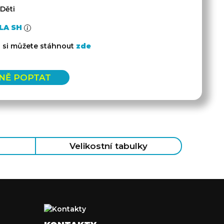
 Děti
LA SH
 si můžete stáhnout
zde
NĚ POPTAT
Velikostní tabulky