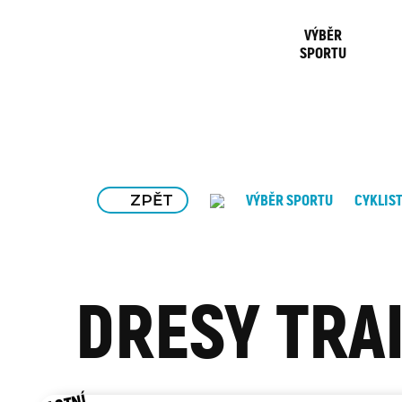
VÝBĚR
SPORTU
ZPĚT
VÝBĚR SPORTU
CYKLIS
DRESY TRA