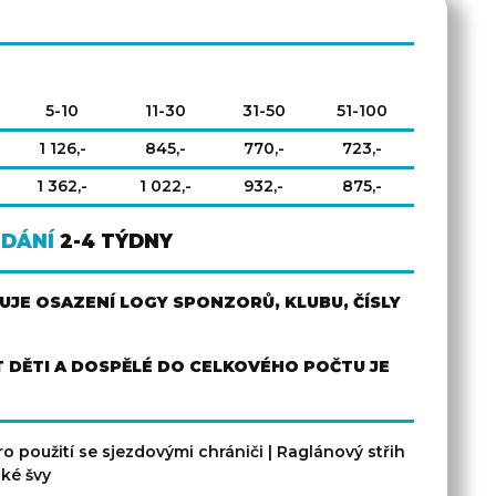
5-10
11-30
31-50
51-100
1 126,-
845,-
770,-
723,-
1 362,-
1 022,-
932,-
875,-
ODÁNÍ
2-4 TÝDNY
JE OSAZENÍ LOGY SPONZORŮ, KLUBU, ČÍSLY
 DĚTI A DOSPĚLÉ DO CELKOVÉHO POČTU JE
pro použití se sjezdovými chrániči | Raglánový střih
cké švy