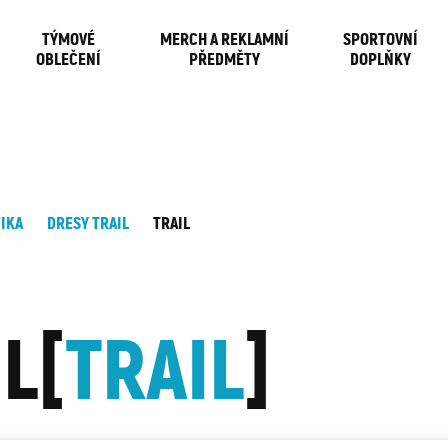
TÝMOVÉ
MERCH A REKLAMNÍ
SPORTOVNÍ
OBLEČENÍ
PŘEDMĚTY
DOPLŇKY
TIKA
DRESY TRAIL
TRAIL
IL
TRAIL