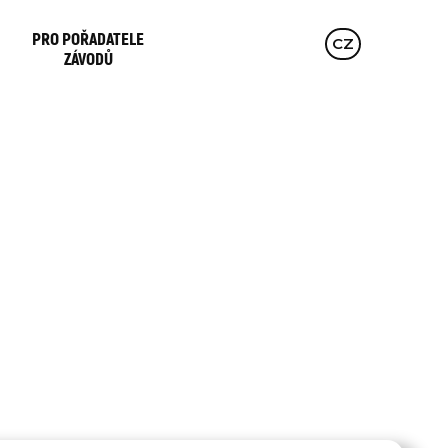
PRO POŘADATELE
EN
CZ
DE
ZÁVODŮ