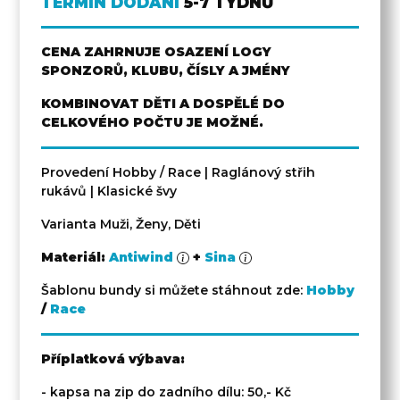
TERMÍN DODÁNÍ
5-7 TÝDNŮ
CENA ZAHRNUJE OSAZENÍ LOGY
SPONZORŮ, KLUBU, ČÍSLY A JMÉNY
KOMBINOVAT DĚTI A DOSPĚLÉ DO
CELKOVÉHO POČTU JE MOŽNÉ.
Provedení Hobby / Race | Raglánový střih
rukávů | Klasické švy
Varianta Muži, Ženy, Děti
Materiál:
Antiwind
+
Sina
Šablonu bundy si můžete stáhnout zde:
Hobby
/
Race
Příplatková výbava:
- kapsa na zip do zadního dílu: 50,- Kč