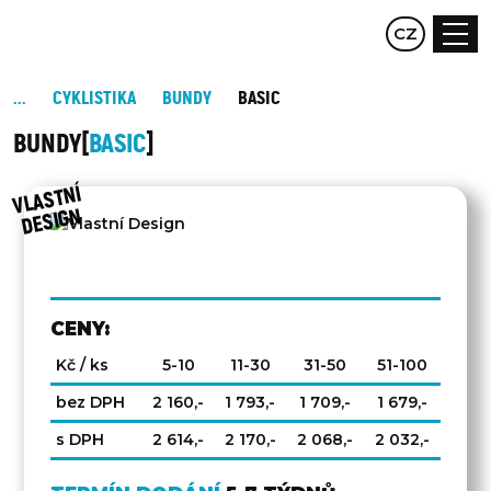
EN
CZ
DE
CYKLISTIKA
BUNDY
BASIC
BUNDY
BASIC
DRUHÁ
STRANA
VLAST
NÍ
DESIG
N
CENY:
Kč / ks
5-10
11-30
31-50
51-100
bez DPH
2 160,-
1 793,-
1 709,-
1 679,-
s DPH
2 614,-
2 170,-
2 068,-
2 032,-