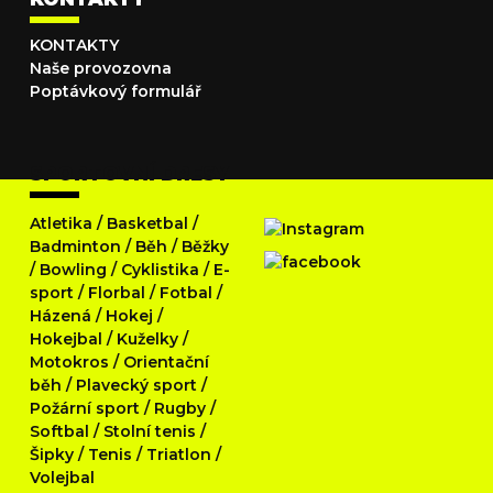
KONTAKTY
Naše provozovna
Poptávkový formulář
SPORTOVNÍ DRESY
Atletika
/
Basketbal
/
Badminton
/
Běh
/
Běžky
/
Bowling
/
Cyklistika
/
E-
sport
/
Florbal
/
Fotbal
/
Házená
/
Hokej
/
Hokejbal
/
Kuželky
/
Motokros
/
Orientační
běh
/
Plavecký sport
/
Požární sport
/
Rugby
/
Softbal
/
Stolní tenis
/
Šipky
/
Tenis
/
Triatlon
/
Volejbal