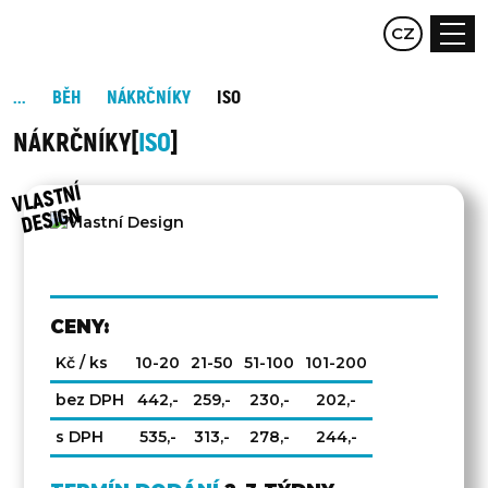
EN
CZ
DE
BĚH
NÁKRČNÍKY
ISO
NÁKRČNÍKY
ISO
VLAST
NÍ
DESIG
N
CENY:
Kč / ks
10-20
21-50
51-100
101-200
bez DPH
442,-
259,-
230,-
202,-
s DPH
535,-
313,-
278,-
244,-