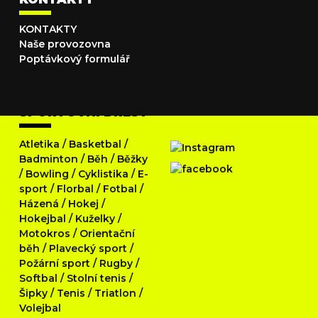
KONTAKTY
Naše provozovna
Poptávkový formulář
SPORTOVNÍ DRESY
Atletika
/
Basketbal
/
Badminton
/
Běh
/
Běžky
/
Bowling
/
Cyklistika
/
E-
sport
/
Florbal
/
Fotbal
/
Házená
/
Hokej
/
Hokejbal
/
Kuželky
/
Motokros
/
Orientační
běh
/
Plavecký sport
/
Požární sport
/
Rugby
/
Softbal
/
Stolní tenis
/
Šipky
/
Tenis
/
Triatlon
/
Volejbal