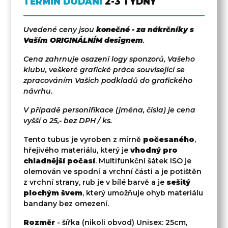
TERMÍN DODÁNÍ
2-3 TÝDNY
Uvedené ceny jsou
konečné - za nákrčníky s
Vaším ORIGINÁLNÍM designem
.
Cena zahrnuje osazení logy sponzorů, Vašeho
klubu, veškeré grafické práce související se
zpracováním Vašich podkladů do grafického
návrhu.
V případě personifikace (jména, čísla) je cena
vyšší o 25,- bez DPH / ks.
Tento tubus je vyroben z mírně
počesaného
,
hřejivého materiálu, který je
vhodný pro
chladnější počasí
. Multifunkční šátek ISO je
olemován ve spodní a vrchní části a je potištěn
z vrchní strany, rub je v bílé barvě a je
sešitý
plochým švem
, který umožňuje ohyb materiálu
bandany bez omezení.
Rozměr
- šířka (nikoli obvod) Unisex: 25cm,