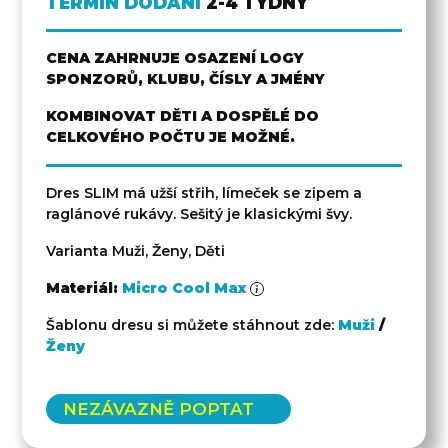
TERMÍN DODÁNÍ
2-4 TÝDNY
CENA ZAHRNUJE OSAZENÍ LOGY
SPONZORŮ, KLUBU, ČÍSLY A JMÉNY
KOMBINOVAT DĚTI A DOSPĚLÉ DO
CELKOVÉHO POČTU JE MOŽNÉ.
Dres SLIM má užší střih, límeček se zipem a
raglánové rukávy. Sešitý je klasickými švy.
Varianta Muži, Ženy, Děti
Materiál:
Micro Cool Max
Šablonu dresu si můžete stáhnout zde:
Muži
/
Ženy
NEZÁVAZNĚ POPTAT