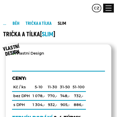
EN
CZ
DE
BĚH
TRIČKA A TÍLKA
SLIM
TRIČKA A TÍLKA
SLIM
DRUHÁ
STRANA
VLAST
NÍ
DESIG
N
CENY:
Kč / ks
5-10
11-30
31-50
51-100
bez DPH
1 078,-
770,-
748,-
732,-
s DPH
1 304,-
932,-
905,-
886,-