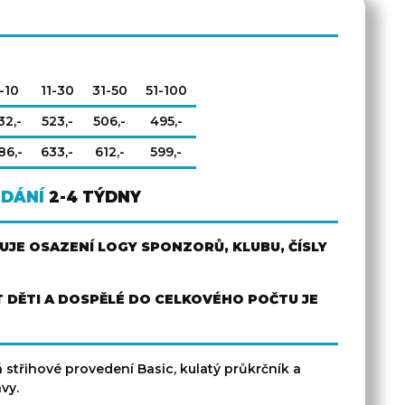
-10
11-30
31-50
51-100
32,-
523,-
506,-
495,-
86,-
633,-
612,-
599,-
ODÁNÍ
2-4 TÝDNY
JE OSAZENÍ LOGY SPONZORŮ, KLUBU, ČÍSLY
 DĚTI A DOSPĚLÉ DO CELKOVÉHO POČTU JE
 střihové provedení Basic, kulatý průkrčník a
vy.