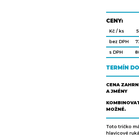
CENY:
Kč / ks
5
bez DPH
7
s DPH
8
TERMÍN D
CENA ZAHRNU
A JMÉNY
KOMBINOVAT
MOŽNÉ.
Toto tričko má
hlavicové ruká