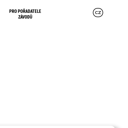
PRO POŘADATELE
EN
CZ
DE
ZÁVODŮ