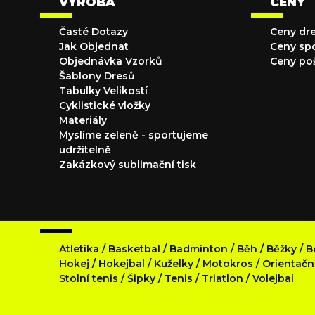
VÝROBA
CENY
Časté Dotazy
Ceny dr
Jak Objednat
Ceny sp
Objednávka Vzorků
Ceny po
Šablony Dresů
Tabulky Velikostí
Cyklistické vložky
Materiály
Myslíme zeleně - sportujeme
udržitelně
Zakázkový sublimační tisk
SPORTOVNÍ DRESY
Atletika
/
Basketbal
/
Badminton
/
Běh
/
Běžky
/
B
Hokej
/
Hokejbal
/
Kuželky
/
Motokros
/
Orientačn
Stolní tenis
/
Šipky
/
Tenis
/
Triatlon
/
Volejbal