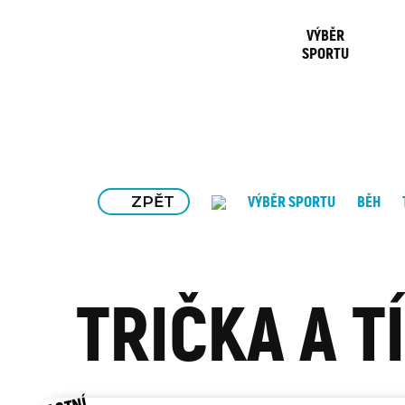
VÝBĚR
SPORTU
ZPĚT
VÝBĚR SPORTU
BĚH
TRIČKA A T