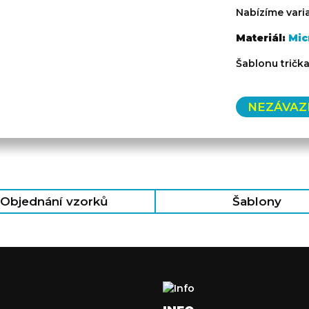
Nabízíme varia
Materiál:
Mic
Šablonu tričk
NEZÁVAZ
Objednání vzorků
Šablony