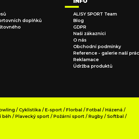
INFO
esů
ALISY SPORT Team
ortovních doplňků
Blog
štovného
GDPR
Naši zákazníci
O nás
Obchodní podmínky
Reference - galerie naší prá
Reklamace
Údržba produktů
owling
/
Cyklistika
/
E-sport
/
Florbal
/
Fotbal
/
Házená
/
í běh
/
Plavecký sport
/
Požární sport
/
Rugby
/
Softbal
/