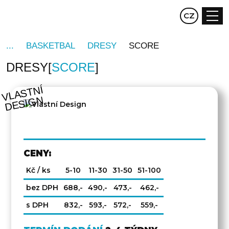
EN
CZ
DE
BASKETBAL
DRESY
SCORE
DRESY
SCORE
V
L
A
S
T
NÍ
D
E
SI
G
N
CENY:
Kč / ks
5-10
11-30
31-50
51-100
bez DPH
688,-
490,-
473,-
462,-
s DPH
832,-
593,-
572,-
559,-