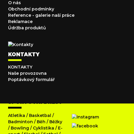
O nás
Obchodní podmínky
Reference - galerie naší práce
Reklamace
Údržba produktů
KONTAKTY
KONTAKTY
Naše provozovna
Poptávkový formulář
SPORTOVNÍ DRESY
Atletika
/
Basketbal
/
Badminton
/
Běh
/
Běžky
/
Bowling
/
Cyklistika
/
E-