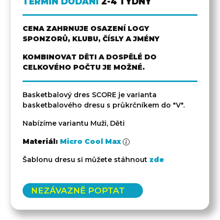
TERMÍN DODÁNÍ
2-4 TÝDNY
CENA ZAHRNUJE OSAZENÍ LOGY
SPONZORŮ, KLUBU, ČÍSLY A JMÉNY
KOMBINOVAT DĚTI A DOSPĚLÉ DO
CELKOVÉHO POČTU JE MOŽNÉ.
Basketbalový dres SCORE je varianta
basketbalového dresu s průkrčníkem do "V".
Nabízíme variantu Muži, Děti
Materiál:
Micro Cool Max
Šablonu dresu si můžete stáhnout
zde
NEZÁVAZNĚ POPTAT