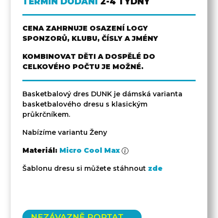
TERMÍN DODÁNÍ
2-4 TÝDNY
CENA ZAHRNUJE OSAZENÍ LOGY
SPONZORŮ, KLUBU, ČÍSLY A JMÉNY
KOMBINOVAT DĚTI A DOSPĚLÉ DO
CELKOVÉHO POČTU JE MOŽNÉ.
Basketbalový dres DUNK je dámská varianta
basketbalového dresu s klasickým
průkrčníkem.
Nabízíme variantu Ženy
Materiál:
Micro Cool Max
Šablonu dresu si můžete stáhnout
zde
NEZÁVAZNĚ POPTAT