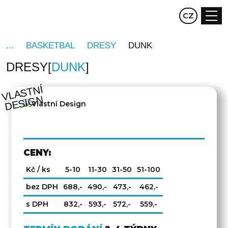
EN
CZ
DE
BASKETBAL
DRESY
DUNK
DRESY
DUNK
V
L
A
S
T
NÍ
D
E
SI
G
N
CENY:
Kč / ks
5-10
11-30
31-50
51-100
bez DPH
688,-
490,-
473,-
462,-
s DPH
832,-
593,-
572,-
559,-